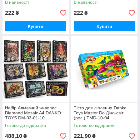
В наявності
В наявності
222
222
₴
₴
Купити
Купити
Набір Алмазний живопис
Тісто для ліплення Danko
Diamond Mosaic A4 DANKO
Toys Master Do Діно-світ
TOYS DM-03-01-10
(рос.) TMD-10-04
Готово до відправки
Готово до відправки
488,10
221,90
₴
₴