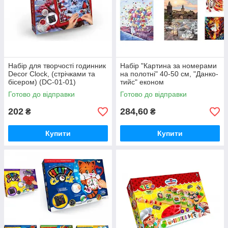
Набір для творчості годинник
Набір "Картина за номерами
Decor Clock, (стрічками та
на полотні" 40-50 см, "Данко-
бісером) (DC-01-01)
тийс" економ
Готово до відправки
Готово до відправки
202
284,60
₴
₴
Купити
Купити