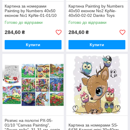
Картина за номерами
Картина Painting by Numbers
Painting by Numbers 40x50
40x50 економ No2 KpNe-
економ No1 KpNe-01-01/10
40х50-02-02 Danko Toys
DANKO TOYS
Готово до відправки
Готово до відправки
284,60
284,60
₴
₴
Купити
Купити
Розпис на полотні PX-05-
01/10 "Canvas Painting",
Картина за номерами SS-
"Данко-тейс", 31-31 см, серія
6436 Казкові звірі 30х40см