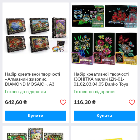
Набір креативної творчості
Набір креативної творчості
«Алмазний живопис.
ІЗОНІТКА малий IZN-01-
DIAMOND MOSAIC», А3
01,02,03,04,05 Danko Toys
великий, Данко Тойс
Готово до відправки
Готово до відправки
642,60
116,30
₴
₴
Купити
Купити