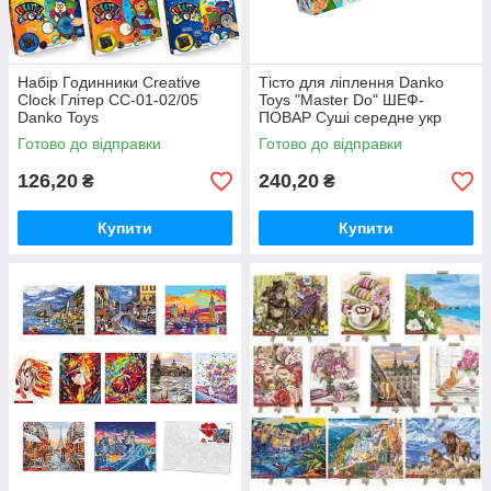
Набір Годинники Creative
Тісто для ліплення Danko
Clock Глітер CC-01-02/05
Toys "Master Do" ШЕФ-
Danko Toys
ПОВАР Суші середнe укр
TMD-10-02U
Готово до відправки
Готово до відправки
126,20
240,20
₴
₴
Купити
Купити