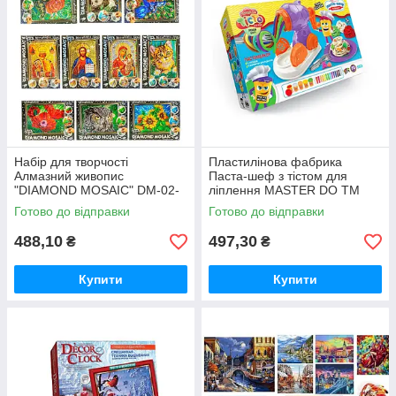
Набір для творчості
Пластилінова фабрика
Алмазний живопис
Паста-шеф з тістом для
"DIAMOND MOSAIC" DM-02-
ліплення MASTER DO ТМ
01/10
Данкотоїз (TMD-16-01U)
Готово до відправки
Готово до відправки
488,10
497,30
₴
₴
Купити
Купити