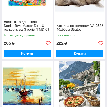
Набір тіста для ліплення
Danko Toys Master Do, 18
Картина по номерам VA-0522
кольорів, від 3 років (TMD-03-
40х50см Strateg
05)
Готово до відправки
В наявності
205
222
₴
₴
Купити
Купити