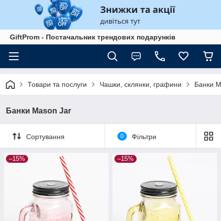
GiftProm - Постачальник трендових подарунків
Товари та послуги
Чашки, склянки, графини
Банки M
Банки Mason Jar
Сортування
0
Фільтри
–15%
–15%