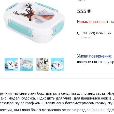
555 ₴
Немає в наявності
К
+380 (93) 679-33-99
Lifecell
повернення товару п
ручний і вмісний ланч бокс для їжі з секціями для різних страв. Я
аної моделі судочка. Підходить для учнів, для працівників офісів, 
поживає їжу за графіком. З таким ланч боксом-термосом гарячу їжу
ачевий, АКО ланч бокс з металевою основою розділеною на 3 відсі