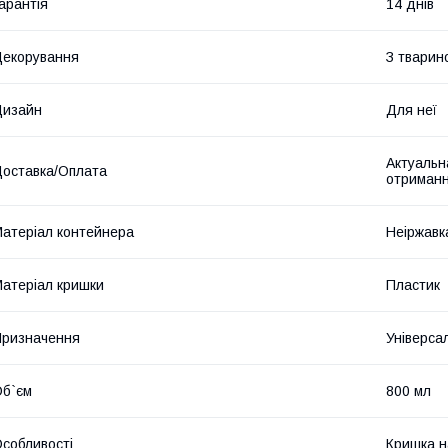
арантія
14 днів
екорування
З тварин
Дизайн
Для неї
Актуальна
оставка/Оплата
отриманн
атеріал контейнера
Неіржавк
атеріал кришки
Пластик
ризначення
Універса
б`єм
800 мл
собливості
Кришка н