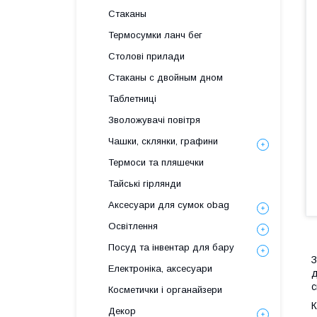
Стаканы
Термосумки ланч бег
Столові прилади
Стаканы с двойным дном
Таблетниці
Зволожувачі повітря
Чашки, склянки, графини
Термоси та пляшечки
Тайські гірлянди
Аксесуари для сумок obag
Освітлення
Посуд та інвентар для бару
З
Електроніка, аксесуари
д
с
Косметички і органайзери
К
Декор