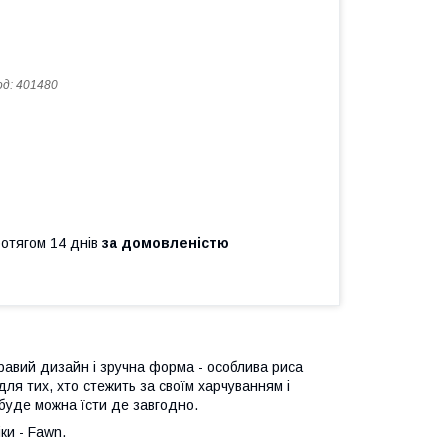
од:
401480
ротягом 14 днів
за домовленістю
скравий дизайн і зручна форма - особлива риса
для тих, хто стежить за своїм харчуванням і
 буде можна їсти де завгодно.
ки - Fawn.