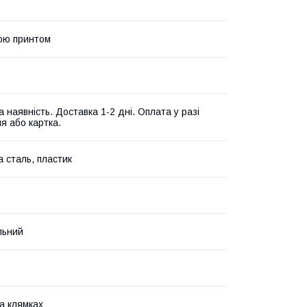
ою принтом
 наявність. Доставка 1-2 дні. Оплата у разі
я або картка.
а сталь, пластик
льний
а клямках