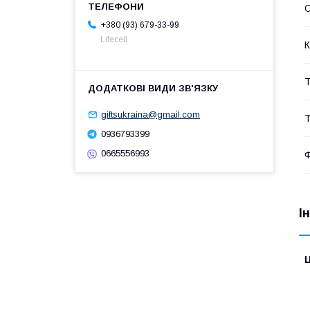
О
+380 (93) 679-33-99
Lifecell
К
Т
giftsukraina@gmail.com
Т
0936793399
0665556993
І
Ц