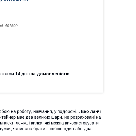
од:
401500
ротягом 14 днів
за домовленістю
бою на роботу, навчання, у подорожі...
Еко ланч
нтейнер має два великих шари, не розраховані на
комплекті ложка і вилка, які можна використовувати
гумки, які можна брати з собою один або два