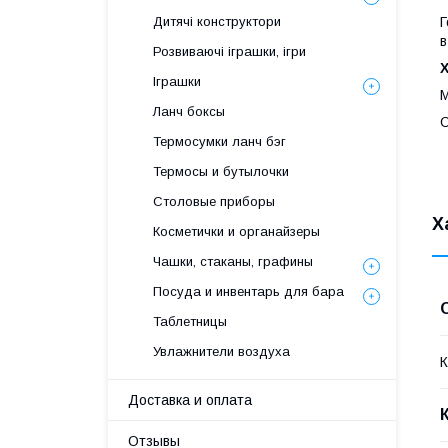
Дитячі конструктори
Г
в
Розвиваючі іграшки, ігри
Х
Іграшки
М
Ланч боксы
О
Термосумки ланч бэг
Термосы и бутылочки
Столовые приборы
Х
Косметички и органайзеры
Чашки, стаканы, графины
Посуда и инвентарь для бара
Таблетницы
Увлажнители воздуха
К
Доставка и оплата
Отзывы