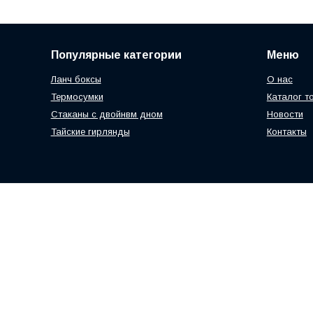
Популярные категории
Меню
Ланч боксы
О нас
Термосумки
Каталог т
Стаканы с двойнвм дном
Новости
Тайские гирлянды
Контакты