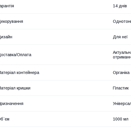
арантія
14 днів
екорування
Однотонн
Дизайн
Для неї
Актуальна
оставка/Оплата
отриманн
атеріал контейнера
Органіка
атеріал кришки
Пластик
ризначення
Універса
б`єм
1000 мл