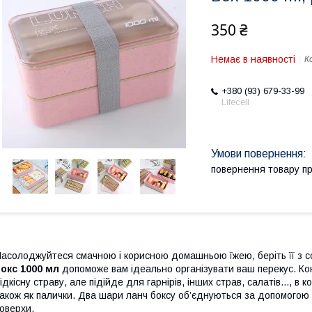
350 ₴
Немає в наявності
К
+380 (93) 679-33-99
Lifecell
повернення товару п
асолоджуйтеся смачною і корисною домашньою їжею, беріть її з со
бокс 1000 мл
допоможе вам ідеально організувати ваш перекус. Ко
ідкісну страву, але підійде для гарнірів, інших страв, салатів..., в 
акож як палички. Два шари ланч боксу об’єднуються за допомогою 
оверхи.