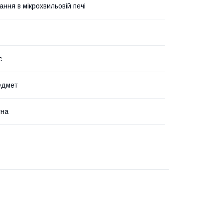
ння в мікрохвильовій печі
с
едмет
тна