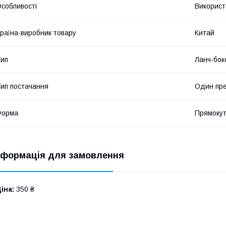
собливості
Використа
раїна-виробник товару
Китай
ип
Ланч-бок
ип постачання
Один пр
Форма
Прямоку
нформація для замовлення
іна:
350 ₴