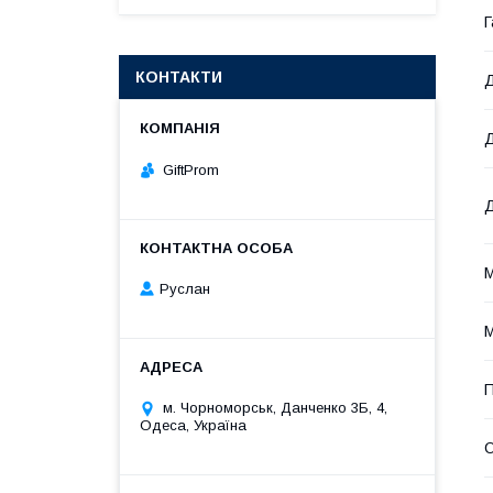
Г
КОНТАКТИ
Д
GiftProm
Д
М
Руслан
М
П
м. Чорноморськ, Данченко 3Б, 4,
Одеса, Україна
О