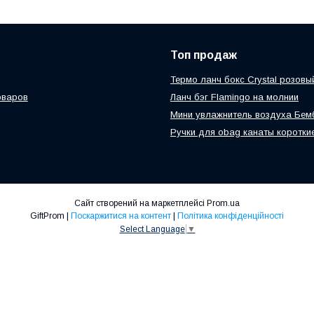
Топ продаж
Термо ланч бокс Crystal розовы
оваров
Ланч бэг Flamingo на молнии
Мини увлажнитель воздуха Бем
Ручки для obag канаты короткие
Сайт створений на маркетплейсі
Prom.ua
GiftProm |
Поскаржитися на контент
|
Політика конфіденційності
Select Language
▼