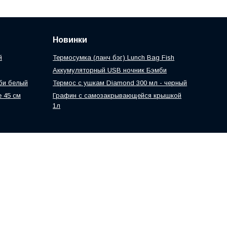
Новинки
й
Термосумка (ланч бэг) Lunch Bag Fish
Аккумуляторный USB ночник Бэмби
би белый
Теpмоc c ушкам Diamond 300 мл - черный
 45 см
Графин с самозакрывающейся крышкой
1л