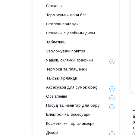
Стаканы
Термосумки ланч бег
Столові прилади
Стаканы с двойным дном
Таблетниці
Зволожувачі повітря
Чашки, склянки, графини
Термоси та пляшечки
Тайські гірлянди
Аксесуари для сумок obag
Освітлення
Посуд та інвентар для бару
Н
Електроніка, аксесуари
р
Косметички і органайзери
т
Декор
п