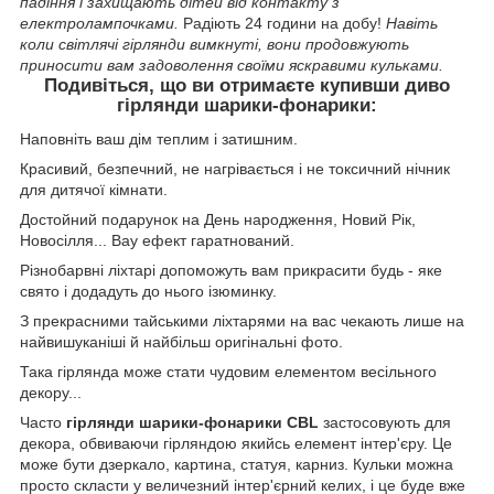
падіння і захищають дітей від контакту з
електролампочками.
Радіють 24 години на добу!
Навіть
коли світлячі гірлянди вимкнуті, вони продовжують
приносити вам задоволення своїми яскравими кульками.
Подивіться, що ви отримаєте купивши диво
гірлянди шарики-фонарики:
Наповніть ваш дім теплим і затишним.
Красивий, безпечний, не нагрівається і не токсичний нічник
для дитячої кімнати.
Достойний подарунок на День народження, Новий Рік,
Новосілля... Вау ефект гаратнований.
Різнобарвні ліхтарі допоможуть вам прикрасити будь - яке
свято і додадуть до нього ізюминку.
З прекрасними тайськими ліхтарями на вас чекають лише на
найвишуканіші й найбільш оригінальні фото.
Така гірлянда може стати чудовим елементом весільного
декору...
Часто
гірлянди шарики-фонарики CBL
застосовують для
декора, обвиваючи гірляндою якийсь елемент інтер'єру. Це
може бути дзеркало, картина, статуя, карниз. Кульки можна
просто скласти у величезний інтер'єрний келих, і це буде вже