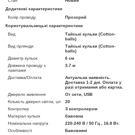
Стан
Новий
Додаткові характеристики
Колір проводу
Прозорий
Користувальницькі характеристики
Вид
Тайські кульки (Cotton-
balls)
Вид гірлянди
Тайські кульки (Cotton-
balls)
Діаметр кульок
6 см
Довжина проводу з
3.7 м
лампами
Доставка/Оплата
Актуальна наявність.
Доставка 1-2 дні. Оплата у
разі отримання або картка.
Джерело живлення
От сети, USB
Кількість джерел світла, шт
20
Контролер
З контролером
Матеріал кульок
бавовна
Номінальна напруга
220-240 В / 50 Гц , 16.8 Вт.
Особливості
Бавовняні