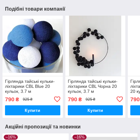
Подібні товари компанії
Гірлянда тайські кульки-
Гірлянда тайські кульки-
Гірл
ліхтарики CBL Blue 20
ліхтарики CBL Чорна 20
ліхт
кульок, 3.7 м
кульок, 3.7 м
20 к
790
790
790
₴
₴
925 ₴
925 ₴
Купити
Купити
Акційні пропозиції та новинки
–16%
–16%