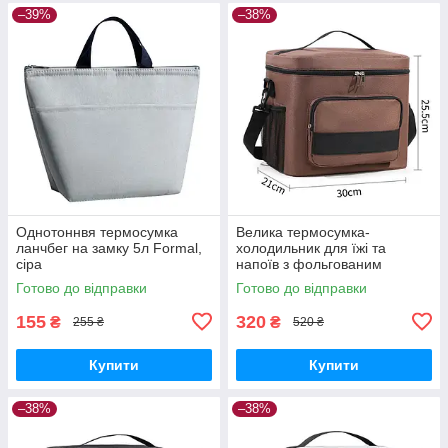
–39%
–38%
Однотоннвя термосумка
Велика термосумка-
ланчбег на замку 5л Formal,
холодильник для їжі та
сіра
напоїв з фольгованим
покриттям TermoLine 16л,
Готово до відправки
Готово до відправки
коричнева
155
320
₴
₴
255 ₴
520 ₴
Купити
Купити
–38%
–38%