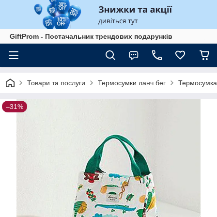
GiftProm - Постачальник трендових подарунків
Товари та послуги
Термосумки ланч бег
Термосумка 
–31%