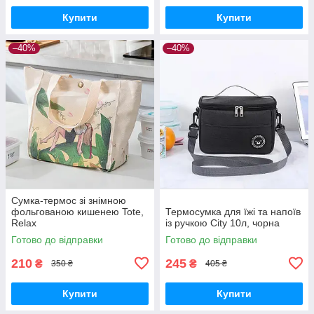
Купити
Купити
–40%
–40%
Сумка-термос зі знімною
фольгованою кишенею Tote,
Термосумка для їжі та напоїв
Relax
із ручкою City 10л, чорна
Готово до відправки
Готово до відправки
210
245
₴
₴
350 ₴
405 ₴
Купити
Купити