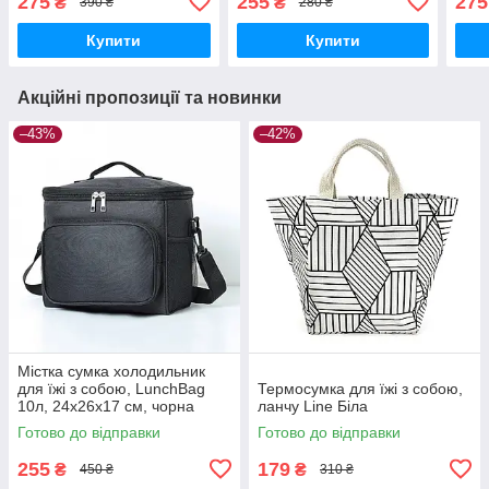
275
255
275
₴
₴
390 ₴
280 ₴
чор
Купити
Купити
Акційні пропозиції та новинки
–43%
–42%
Містка сумка холодильник
для їжі з собою, LunchBag
Термосумка для їжі з собою,
10л, 24х26х17 см, чорна
ланчу Line Біла
Готово до відправки
Готово до відправки
255
179
₴
₴
450 ₴
310 ₴