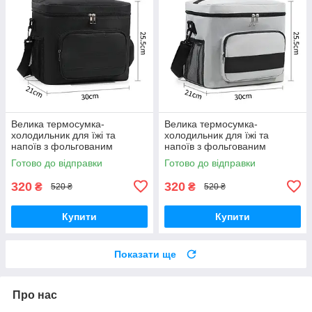
Велика термосумка-
Велика термосумка-
холодильник для їжі та
холодильник для їжі та
напоїв з фольгованим
напоїв з фольгованим
покриттям TermoLine 16л,
покриттям TermoLine 16л,
Готово до відправки
Готово до відправки
чорна
сіра
320
320
₴
₴
520 ₴
520 ₴
Купити
Купити
Показати ще
Про нас