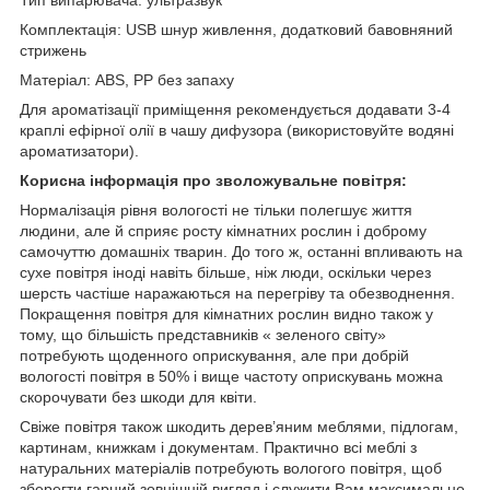
Комплектація: USB шнур живлення, додатковий бавовняний
стрижень
Матеріал: ABS, PP без запаху
Для ароматізації приміщення рекомендується додавати 3-4
краплі ефірної олії в чашу дифузора (використовуйте водяні
ароматизатори).
Корисна інформація про зволожувальне повітря:
Нормалізація рівня вологості не тільки полегшує життя
людини, але й сприяє росту кімнатних рослин і доброму
самочуттю домашніх тварин. До того ж, останні впливають на
сухе повітря іноді навіть більше, ніж люди, оскільки через
шерсть частіше наражаються на перегріву та обезводнення.
Покращення повітря для кімнатних рослин видно також у
тому, що більшість представників « зеленого світу»
потребують щоденного оприскування, але при добрій
вологості повітря в 50% і вище частоту оприскувань можна
скорочувати без шкоди для квіти.
Свіже повітря також шкодить дерев’яним меблями, підлогам,
картинам, книжкам і документам. Практично всі меблі з
натуральних матеріалів потребують вологого повітря, щоб
зберегти гарний зовнішній вигляд і служити Вам максимально