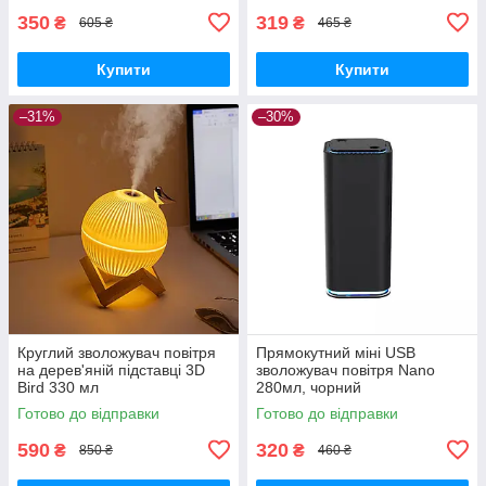
350
319
₴
₴
605 ₴
465 ₴
Купити
Купити
–31%
–30%
Круглий зволожувач повітря
Прямокутний міні USB
на дерев'яній підставці 3D
зволожувач повітря Nano
Bird 330 мл
280мл, чорний
Готово до відправки
Готово до відправки
590
320
₴
₴
850 ₴
460 ₴