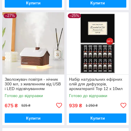
Купити
Купити
–27%
–25%
Зволожувач повітря - нічник
Набір натуральних ефірних
300 мл, з живленням від USB
олій для дифузорів,
і LED підсвічуванням
ароматерапії Top 12 х 10мл
Дерев'яний Сніговий Дім
Готово до відправки
Готово до відправки
675
939
₴
₴
925 ₴
1 250 ₴
Купити
Купити