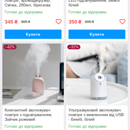
повітря, аромадифузер,
LED підсвічуванням, Бембі
Свічка, 280мл, бірюзова
білий
Готово до відправки
Готово до відправки
345
350
₴
₴
665 ₴
605 ₴
Купити
Купити
–42%
–31%
Компактний зволожувач
Ультразвуковий зволожувач
повітря з підсвічуванням,
повітря з живленням від USB
Зайчик рожевий
- Бембі, білий
Готово до відправки
Готово до відправки