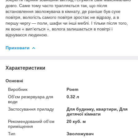
довго. Саме тому часто трапляється так, що після
встановлення зволожувача в кімнату, де раніше був сухе
повітря, вологість самого повітря зростає не відразу, а в
першу чергу — поли, шафи чи інші меблі. І тільки після того,
як вони « вип'ються », волога залишається в повітрі і
відчуваєся людиною.
Приховати
Характеристики
Основні
Виробник
Poem
Об'єм резервуара для
0.32 л
води
Застосування приладу
Для будинку, квартири, Для
дитячої кімнати
Рекомендований об'єм
20 куб. м
приміщення
Тип
Зволожувач