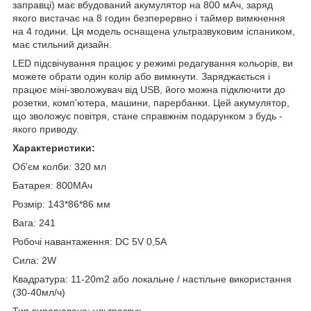
заправці) має вбудований акумулятор на 800 мАч, заряд
якого вистачає на 8 годин безперервно і таймер вимкнення
на 4 години. Ця модель оснащена ультразвуковим іспаником,
має стильний дизайн.
LED підсвічування працює у режимі редагування кольорів, ви
можете обрати один колір або вимкнути. Заряджається і
працює міні-зволожувач від USB, його можна підключити до
розетки, комп'ютера, машини, парербанки. Цей акумулятор,
що зволожує повітря, стане справжнім подарунком з будь -
якого приводу.
Характеристики:
Об'єм колби: 320 мл
Батарея: 800MAч
Розмір: 143*86*86 мм
Вага: 241
Робочі навантаження: DC 5V 0,5A
Сила: 2W
Квадратура: 11-20m2 або локальне / настільне використання
(30-40мл/ч)
Тип випарювача: ультразвук