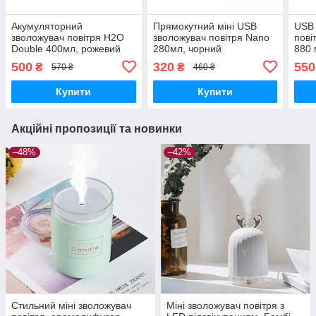
Акумуляторний
Прямокутний міні USB
USB 
зволожувач повітря H2O
зволожувач повітря Nano
пові
Double 400мл, рожевий
280мл, чорний
880 
500
320
550
₴
₴
570 ₴
460 ₴
Купити
Купити
Акційні пропозиції та новинки
–48%
–42%
Стильний міні зволожувач
Міні зволожувач повітря з