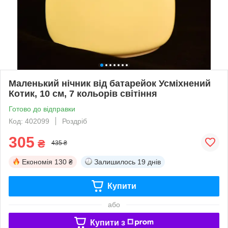
Маленький нічник від батарейок Усміхнений
Котик, 10 см, 7 кольорів світіння
Готово до відправки
Код: 402099
Роздріб
305
₴
435 ₴
Економія
130 ₴
Залишилось
19 днів
Купити
або
Купити з