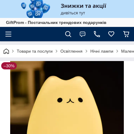
GiftProm - Постачальник трендових подарунків
Товари та послуги
Освітлення
Нічні лампи
Малень
–30%