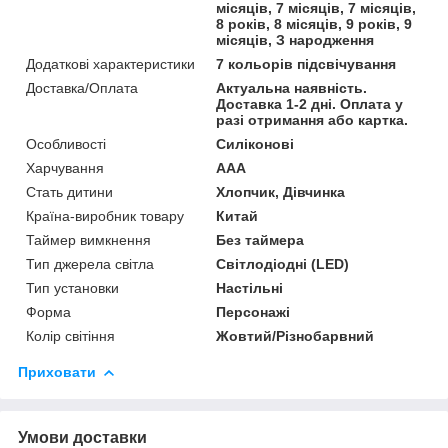
місяців, 7 місяців, 7 місяців,
8 років, 8 місяців, 9 років, 9
місяців, З народження
Додаткові характеристики
7 кольорів підсвічування
Доставка/Оплата
Актуальна наявність.
Доставка 1-2 дні. Оплата у
разі отримання або картка.
Особливості
Силіконові
Харчування
AAA
Стать дитини
Хлопчик, Дівчинка
Країна-виробник товару
Китай
Таймер вимкнення
Без таймера
Тип джерела світла
Світлодіодні (LED)
Тип установки
Настільні
Форма
Персонажі
Колір світіння
Жовтий/Різнобарвний
Приховати
Умови доставки