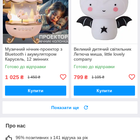
Музичний нічник-проектор з
Великий дитячий світильник
Bluetooth і акумулятором
Летюча миша, little lovely
Карусель, 12 змінних
company
картинок
Готово до відправки
Готово до відправки
1 025
799
₴
₴
1 450 ₴
1 105 ₴
Купити
Купити
Показати ще
Про нас
96% позитивних з 141 відгука за рік