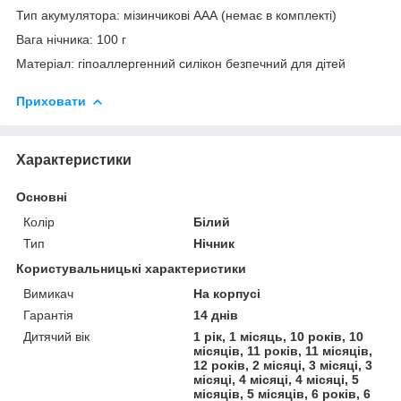
Тип акумулятора: мізинчикові ААА (немає в комплекті)
Вага нічника: 100 г
Матеріал: гіпоаллергенний силікон безпечний для дітей
Приховати
Характеристики
Основні
Колір
Білий
Тип
Нічник
Користувальницькі характеристики
Вимикач
На корпусі
Гарантія
14 днів
Дитячий вік
1 рік, 1 місяць, 10 років, 10
місяців, 11 років, 11 місяців,
12 років, 2 місяці, 3 місяці, 3
місяці, 4 місяці, 4 місяці, 5
місяців, 5 місяців, 6 років, 6