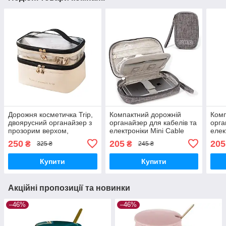
Дорожня косметичка Trip,
Компактний дорожній
Комп
двоярусний органайзер з
органайзер для кабелів та
орга
прозорим верхом,
електроніки Mini Cable
елек
бежевий
двошаровий, сірий
двош
250
205
205
₴
₴
325 ₴
245 ₴
Купити
Купити
Акційні пропозиції та новинки
–46%
–46%