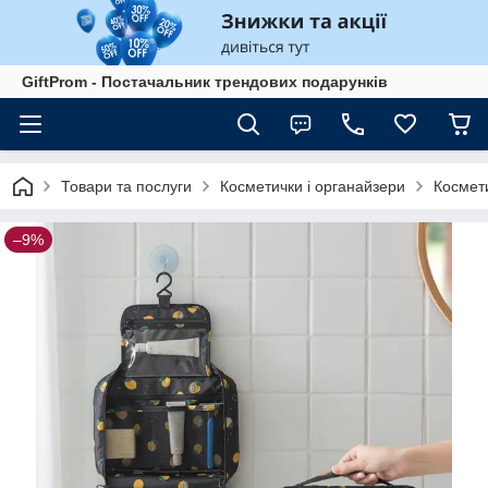
GiftProm - Постачальник трендових подарунків
Товари та послуги
Косметички і органайзери
Космет
–9%