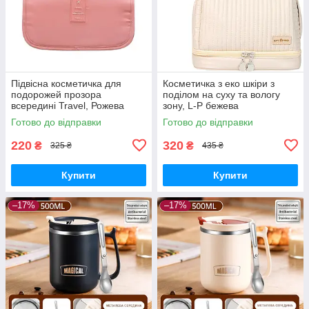
Підвісна косметичка для
Косметичка з еко шкіри з
подорожей прозора
поділом на суху та вологу
всередині Travel, Рожева
зону, L-P бежева
Готово до відправки
Готово до відправки
220
320
₴
₴
325 ₴
435 ₴
Купити
Купити
–17%
–17%