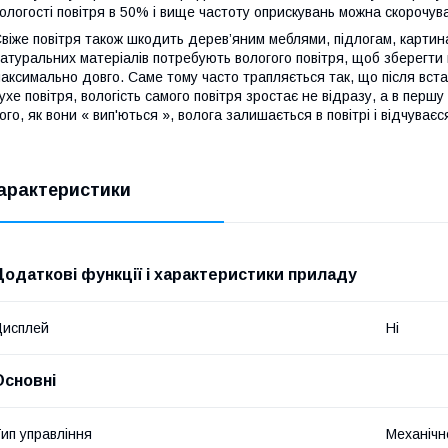
ологості повітря в 50% і вище частоту оприскувань можна скорочув
віже повітря також шкодить дерев’яним меблями, підлогам, картина
атуральних матеріалів потребують вологого повітря, щоб зберегти 
аксимально довго. Саме тому часто трапляється так, що після вст
ухе повітря, вологість самого повітря зростає не відразу, а в першу 
ого, як вони « вип'ються », волога залишається в повітрі і відчува
арактеристики
Додаткові функції і характеристики приладу
Дисплей
Ні
Основні
ип управління
Механічн