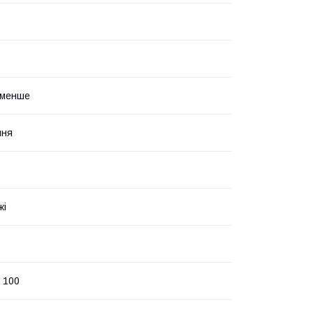
і менше
ння
жі
 100