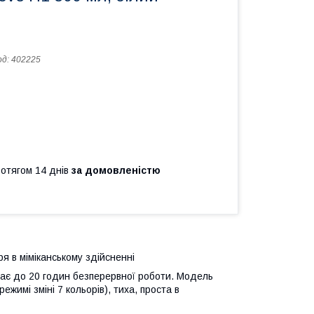
од:
402225
ротягом 14 днів
за домовленістю
я в міміканському здійсненні
чає до 20 годин безперервної роботи. Модель
жимі зміні 7 кольорів), тиха, проста в