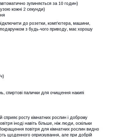
автоматично зупиняється за 10 годин)
узою кожні 2 секунди)
ння
підключити до розетки, комп'ютера, машини,
м подарунком з будь-чого приводу, має хорошу
ч)
, спиртові палички для очищення накипі
 й сприяє росту кімнатних рослин і доброму
вітря іноді навіть більше, ніж люди, оскільки
Покращення повітря для кімнатних рослин видно
ують щоденного оприскування, але при добрій