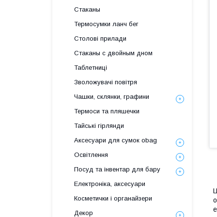
Стаканы
Термосумки ланч бег
Столові прилади
Стаканы с двойным дном
Таблетниці
Зволожувачі повітря
Чашки, склянки, графини
Термоси та пляшечки
Тайські гірлянди
Аксесуари для сумок obag
Освітлення
Посуд та інвентар для бару
Електроніка, аксесуари
Ц
Косметички і органайзери
о
е
Декор