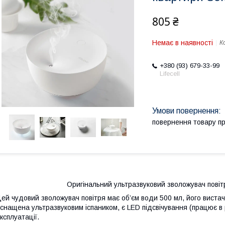
805 ₴
Немає в наявності
К
+380 (93) 679-33-99
Lifecell
повернення товару п
Оригінальний ультразвуковий зволожувач повітр
ей чудовий зволожувач повітря має об’єм води 500 мл, його виста
снащена ультразвуковим іспаником, є LED підсвічування (працює в ре
ксплуатації.