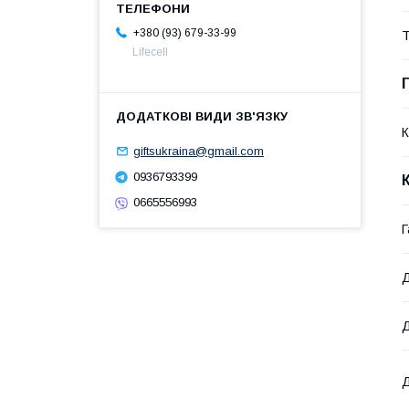
+380 (93) 679-33-99
Т
Lifecell
К
giftsukraina@gmail.com
0936793399
0665556993
Г
Д
Д