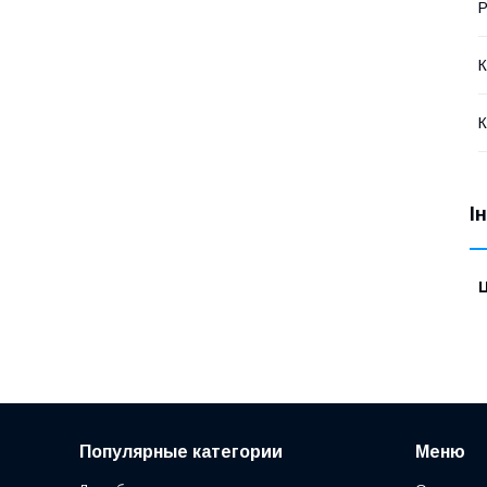
Р
К
К
І
Ц
Популярные категории
Меню