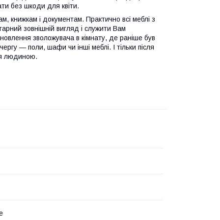
ати без шкоди для квіти.
м, книжкам і документам. Практично всі меблі з
гарний зовнішній вигляд і служити Вам
ановлення зволожувача в кімнату, де раніше був
чергу — поли, шафи чи інші меблі. І тільки після
єся людиною.
е