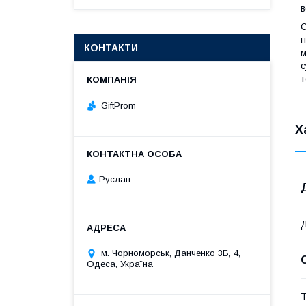
в
С
н
КОНТАКТИ
м
с
т
GiftProm
Х
Руслан
м. Чорноморськ, Данченко 3Б, 4,
Одеса, Україна
Т