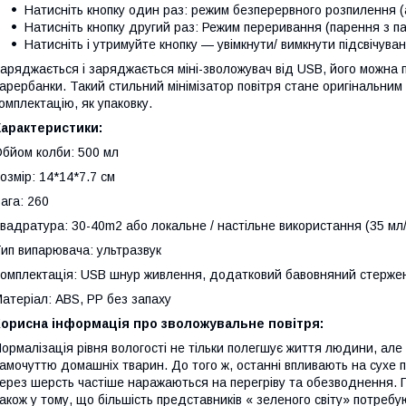
Натисніть кнопку один раз: режим безперервного розпилення (
Натисніть кнопку другий раз: Режим переривання (парення з па
Натисніть і утримуйте кнопку — увімкнути/ вимкнути підсвічува
аряджається і заряджається міні-зволожувач від USB, його можна 
арербанки. Такий стильний мінімізатор повітря стане оригінальни
омплектацію, як упаковку.
Характеристики:
бйом колби: 500 мл
озмір: 14*14*7.7 см
ага: 260
вадратура: 30-40m2 або локальне / настільне використання (35 мл/
ип випарювача: ультразвук
омплектація: USB шнур живлення, додатковий бавовняний стержень
атеріал: ABS, PP без запаху
Корисна інформація про зволожувальне повітря:
ормалізація рівня вологості не тільки полегшує життя людини, але
амочуттю домашніх тварин. До того ж, останні впливають на сухе по
ерез шерсть частіше наражаються на перегріву та обезводнення. 
акож у тому, що більшість представників « зеленого світу» потреб