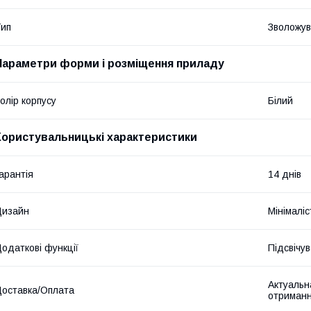
ип
Зволожув
Параметри форми і розміщення приладу
олір корпусу
Білий
Користувальницькі характеристики
арантія
14 днів
Дизайн
Мінімалі
одаткові функції
Підсвічу
Актуальна
оставка/Оплата
отриманн