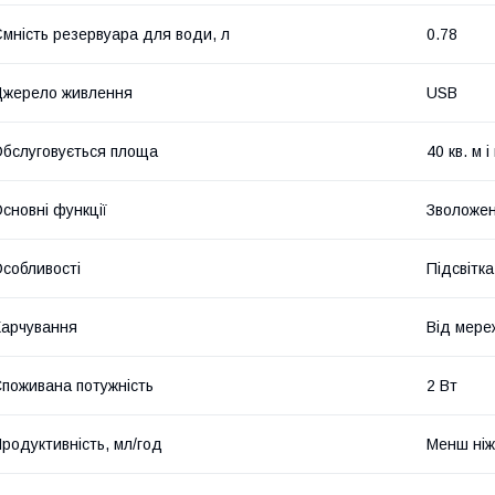
мність резервуара для води, л
0.78
жерело живлення
USB
бслуговується площа
40 кв. м 
сновні функції
Зволоже
собливості
Підсвітка
арчування
Від мере
поживана потужність
2 Вт
родуктивність, мл/год
Менш ніж