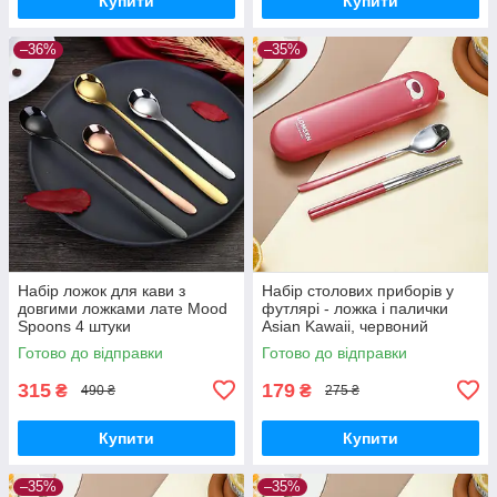
Купити
Купити
–36%
–35%
Набір ложок для кави з
Набір столових приборів у
довгими ложками лате Mood
футлярі - ложка і палички
Spoons 4 штуки
Asian Kawaii, червоний
Готово до відправки
Готово до відправки
315
179
₴
₴
490 ₴
275 ₴
Купити
Купити
–35%
–35%