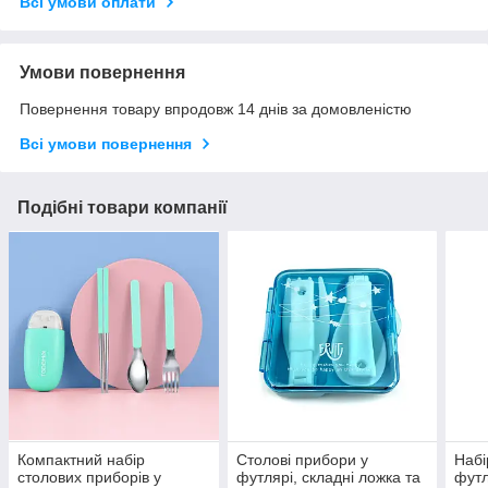
Всі умови оплати
Умови повернення
Повернення товару впродовж 14 днів за домовленістю
Всі умови повернення
Подібні товари компанії
Компактний набір
Столові прибори у
Набі
столових приборів у
футлярі, складні ложка та
футл