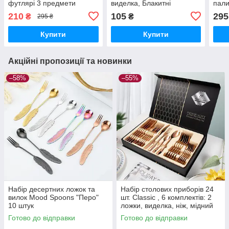
футлярі 3 предмети
виделка, Блакитні
пали
Tedemei, зелений
чор
210
105
295
₴
₴
295 ₴
Купити
Купити
Акційні пропозиції та новинки
–58%
–55%
Набір десертних ложок та
Набір столових приборів 24
вилок Mood Spoons "Перо"
шт. Classic , 6 комплектів: 2
10 штук
ложки, виделка, ніж, мідний
Готово до відправки
Готово до відправки