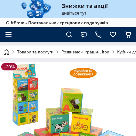
GiftProm - Постачальник трендових подарунків
Товари та послуги
Розвиваючі іграшки, ігри
Кубики дл
–20%