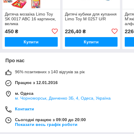
Дитяча мозаїка Limo Toy
Дитячі кубики для купання
Дитя
SK 0017 ABC 16 картинок,
Limo Toy M 0257 U/R
М'як
велика
алфа
фігу
450
226,40
226
₴
₴
Купити
Купити
Про нас
96% позитивних з 140 відгуків за рік
Працює з 12.01.2016
м. Одеса
м. Чорноморськ, Данченко 3Б, 4, Одеса, Україна
Контакти
Сьогодні працює з 09:00 до 20:00
Показати весь графік роботи