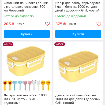
Овальний ланч-бокс Горщик
Набір для ланчу, термосумка
з металевою основою, 800
і ланч бокс на 1000 мл для
мл Червоний
дітей і дорослих Grill, жовтий
Готово до відправки
Готово до відправки
205
375
₴
₴
460 ₴
700 ₴
Купити
Купити
–46%
–45%
Двоярусний ланч-бокс 1000
Двохярусний ланч бокс на
мл Grill, жовтий, з міні-
1000 мл для дітей і дорослих
виделками
Grill, жовтий