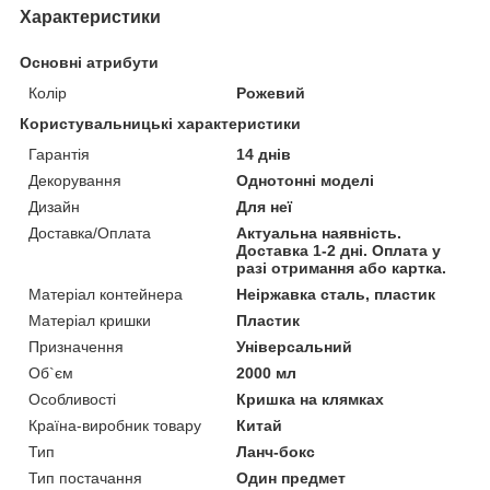
Характеристики
Основні атрибути
Колір
Рожевий
Користувальницькі характеристики
Гарантія
14 днів
Декорування
Однотонні моделі
Дизайн
Для неї
Доставка/Оплата
Актуальна наявність.
Доставка 1-2 дні. Оплата у
разі отримання або картка.
Матеріал контейнера
Неіржавка сталь, пластик
Матеріал кришки
Пластик
Призначення
Універсальний
Об`єм
2000 мл
Особливості
Кришка на клямках
Країна-виробник товару
Китай
Тип
Ланч-бокс
Тип постачання
Один предмет