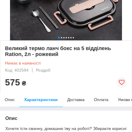
Великий термо ланч бокс на 5 відділень
Ration, 2л - рожевий
Немає в наявності
Код: 402584
Роздріб
575
₴
Опис
Характеристики
Доставка
Оплата
Умови 
Опис
Хочете їсти смачну, домашню їжу на роботі? Збираєте корисні