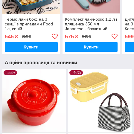
Термо ланч бокс на 3
Комплект ланч-бокс 1,2 л і
Дитя
секції з приладами Food
пляшечка 350 мл
на 3
1л, синій
Japanese - блакитний
Косм
545
575
599
₴
₴
650 ₴
640 ₴
Купити
Купити
Акційні пропозиції та новинки
–55%
–46%