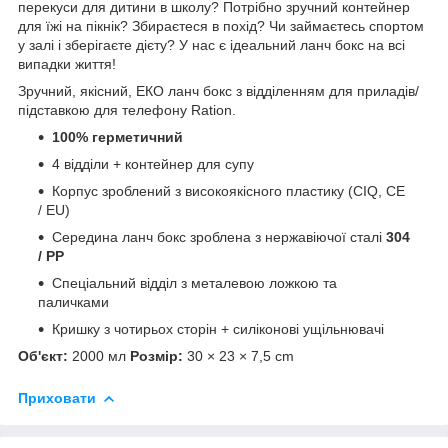
перекуси для дитини в школу? Потрібно зручний контейнер
для їжі на пікнік? Збираєтеся в похід? Чи займаєтесь спортом
у залі і зберігаєте дієту? У нас є ідеальний ланч бокс на всі
випадки життя!
Зручний, якісний, ЕКО ланч бокс з відділенням для приладів/
підставкою для телефону Ration.
100% герметичний
4 відділи + контейнер для супу
Корпус зроблений з високоякісного пластику (CIQ, CE
/ EU)
Середина ланч бокс зроблена з нержавіючої сталі
304
/ PP
Спеціальний відділ з металевою ложкою та
паличками
Кришку з чотирьох сторін + силіконові ущільнювачі
Об'єкт:
2000 мл
Розмір:
30 × 23 × 7,5 cm
Приховати