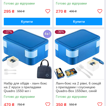
Готово до відправки
Готово до відправки
295
270
₴
₴
550 ₴
490 ₴
Купити
Купити
–37%
–36%
Набір для обідів - ланч бокс
Ланч-бокс на 2 рівні, 6 секцій
на 2 яруси з приладами
з приладами і соусницею
Quadro 1550 мл і
Quadro-Box 1550мл, синій
термосумка, синій
Готово до відправки
Готово до відправки
470
350
₴
₴
750 ₴
550 ₴