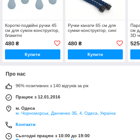
Короткі-подвійні ручки 45
Ручки канати 65 см для
Пара
см для сумок-конструктор,
сумки-конструктор, сині
см д
блакитні
3D ч
480
480
525
₴
₴
Купити
Купити
Про нас
96% позитивних з 140 відгуків за рік
Працює з 12.01.2016
м. Одеса
м. Чорноморськ, Данченко 3Б, 4, Одеса, Україна
Контакти
Сьогодні працює з 10:00 до 19:00