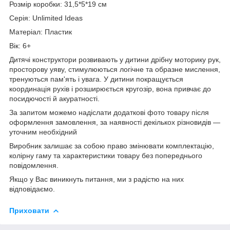
Розмір коробки: 31,5*5*19 см
Серія: Unlimited Ideas
Матеріал: Пластик
Вік: 6+
Дитячі конструктори розвивають у дитини дрібну моторику рук,
просторову уяву, стимулюються логічне та образне мислення,
тренуються пам'ять і увага. У дитини покращується
координація рухів і розширюється кругозір, вона привчає до
посидючості й акуратності.
За запитом можемо надіслати додаткові фото товару після
оформлення замовлення, за наявності декількох різновидів —
уточним необхідний
Виробник залишає за собою право змінювати комплектацію,
колірну гаму та характеристики товару без попереднього
повідомлення.
Якщо у Вас виникнуть питання, ми з радістю на них
відповідаємо.
Приховати