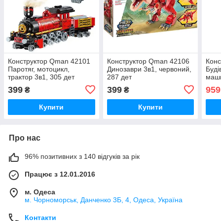
Конструктор Qman 42101
Конструктор Qman 42106
Конс
Паротяг, мотоцикл,
Динозаври 3в1, червоний,
Буді
трактор 3в1, 305 дет
287 дет
маши
399
399
959
₴
₴
Купити
Купити
Про нас
96% позитивних з 140 відгуків за рік
Працює з 12.01.2016
м. Одеса
м. Чорноморськ, Данченко 3Б, 4, Одеса, Україна
Контакти