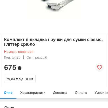
Комплект підкладка і ручки для сумки classic,
Гліттер срібло
Немає в наявності
Код: teh28
Опт і роздріб
675
₴
79,83 ₴
від 10 шт.
Опис
Характеристики
Доставка
Оплата
Умови п
Опис