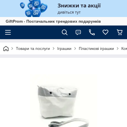
GiftProm - Постачальник трендових подарунків
Товари та послуги
Іграшки
Пластикові іграшки
Ком