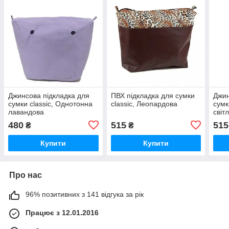
Джинсова підкладка для
ПВХ підкладка для сумки
Джин
сумки classic, Однотонна
classic, Леопардова
сумк
лавандова
світ
480
515
515
₴
₴
Купити
Купити
Про нас
96% позитивних з 141 відгука за рік
Працює з 12.01.2016