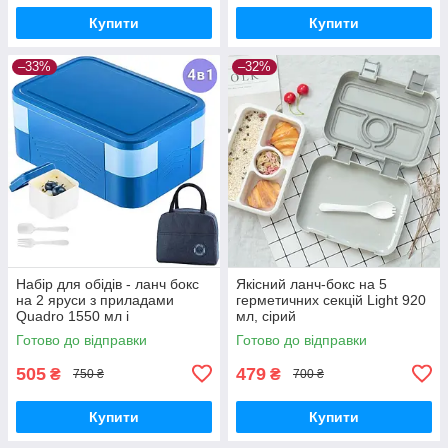
Купити
Купити
–33%
–32%
Набір для обідів - ланч бокс
Якісний ланч-бокс на 5
на 2 яруси з приладами
герметичних секцій Light 920
Quadro 1550 мл і
мл, сірий
термосумка, синій
Готово до відправки
Готово до відправки
505
479
₴
₴
750 ₴
700 ₴
Купити
Купити