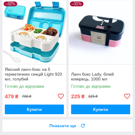
–32%
–31%
Якісний ланч-бокс на 5
герметичних секцій Light 920
Ланч бокс Lady, білий
мл, голубий
комірець, 1000 мл
Готово до відправки
Готово до відправки
479
225
₴
₴
700 ₴
325 ₴
Купити
Купити
Показати ще