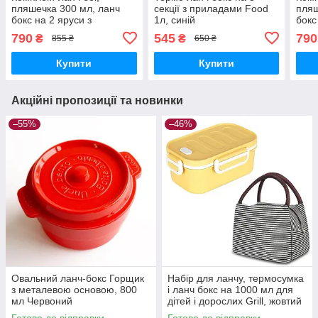
пляшечка 300 мл, ланч
секції з приладами Food
пляш
бокс на 2 яруси з
1л, синій
бокс
приладами Food 1.55л
прил
790
545
790
₴
₴
855 ₴
650 ₴
зелений
сині
Купити
Купити
Акційні пропозиції та новинки
–55%
–46%
Овальний ланч-бокс Горщик
Набір для ланчу, термосумка
з металевою основою, 800
і ланч бокс на 1000 мл для
мл Червоний
дітей і дорослих Grill, жовтий
Готово до відправки
Готово до відправки