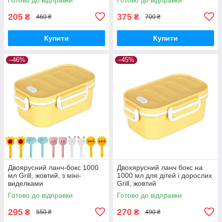
205
375
₴
₴
460 ₴
700 ₴
Купити
Купити
–46%
–45%
Двоярусний ланч-бокс 1000
Двохярусний ланч бокс на
мл Grill, жовтий, з міні-
1000 мл для дітей і дорослих
виделками
Grill, жовтий
Готово до відправки
Готово до відправки
295
270
₴
₴
550 ₴
490 ₴