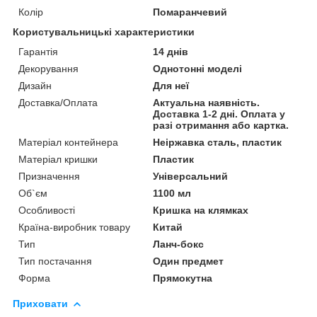
Колір
Помаранчевий
Користувальницькі характеристики
Гарантія
14 днів
Декорування
Однотонні моделі
Дизайн
Для неї
Доставка/Оплата
Актуальна наявність.
Доставка 1-2 дні. Оплата у
разі отримання або картка.
Матеріал контейнера
Неіржавка сталь, пластик
Матеріал кришки
Пластик
Призначення
Універсальний
Об`єм
1100 мл
Особливості
Кришка на клямках
Країна-виробник товару
Китай
Тип
Ланч-бокс
Тип постачання
Один предмет
Форма
Прямокутна
Приховати