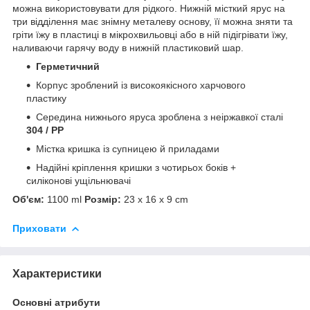
можна використовувати для рідкого. Нижній місткий ярус на
три відділення має знімну металеву основу, її можна зняти та
гріти їжу в пластиці в мікрохвильовці або в ній підігрівати їжу,
наливаючи гарячу воду в нижній пластиковий шар.
Герметичний
Корпус зроблений із високоякісного харчового
пластику
Середина нижнього яруса зроблена з неіржавкої сталі
304 / PP
Містка кришка із супницею й приладами
Надійні кріплення кришки з чотирьох боків +
силіконові ущільнювачі
Об'єм:
1100 ml
Розмір:
23 x 16 x 9 cm
Приховати
Характеристики
Основні атрибути