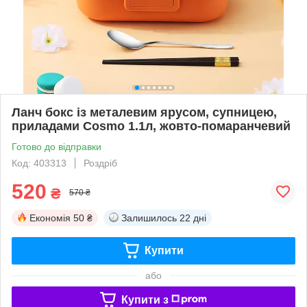
Ланч бокс із металевим ярусом, супницею,
приладами Cosmo 1.1л, жовто-помаранчевий
Готово до відправки
Код: 403313
Роздріб
520
₴
570 ₴
Економія
50 ₴
Залишилось
22 дні
Купити
або
Купити з