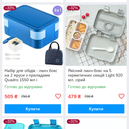
–33%
–32%
Набір для обідів - ланч бокс
Якісний ланч-бокс на 5
на 2 яруси з приладами
герметичних секцій Light 920
Quadro 1550 мл і
мл, сірий
термосумка, синій
Готово до відправки
Готово до відправки
505
479
₴
₴
750 ₴
700 ₴
Купити
Купити
–32%
–31%