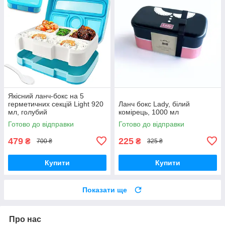
Якісний ланч-бокс на 5
герметичних секцій Light 920
Ланч бокс Lady, білий
мл, голубий
комірець, 1000 мл
Готово до відправки
Готово до відправки
479
225
₴
₴
700 ₴
325 ₴
Купити
Купити
Показати ще
Про нас