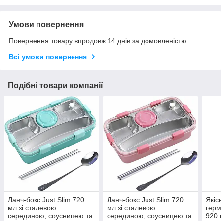
Умови повернення
Повернення товару впродовж 14 днів за домовленістю
Всі умови повернення
Подібні товари компанії
Ланч-бокс Just Slim 720
Ланч-бокс Just Slim 720
Якіс
мл зі сталевою
мл зі сталевою
герм
серединою, соусницею та
серединою, соусницею та
920 