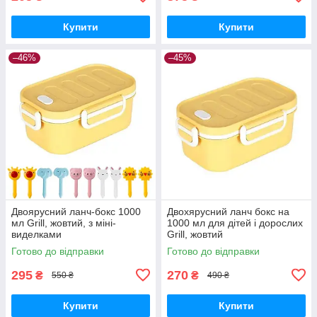
Купити
Купити
–46%
–45%
Двоярусний ланч-бокс 1000
Двохярусний ланч бокс на
мл Grill, жовтий, з міні-
1000 мл для дітей і дорослих
виделками
Grill, жовтий
Готово до відправки
Готово до відправки
295
270
₴
₴
550 ₴
490 ₴
Купити
Купити