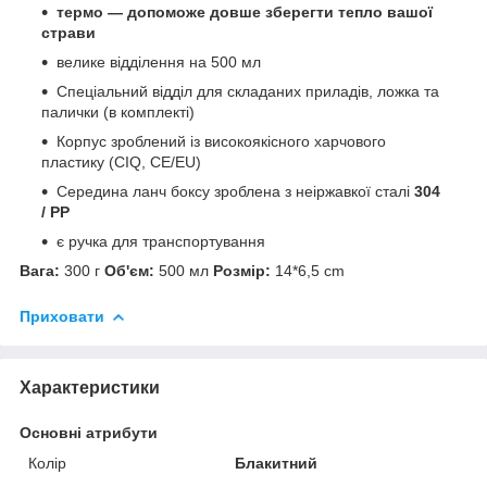
термо —
допоможе довше зберегти тепло вашої
страви
велике відділення на 500 мл
Спеціальний відділ для складаних приладів, ложка та
палички (в комплекті)
Корпус зроблений із високоякісного харчового
пластику (CIQ, CE/EU)
Середина ланч боксу зроблена з неіржавкої сталі
304
/ PP
є ручка для транспортування
Вага:
300 г
Об'єм:
500 мл
Розмір:
14*6,5 cm
Приховати
Характеристики
Основні атрибути
Колір
Блакитний