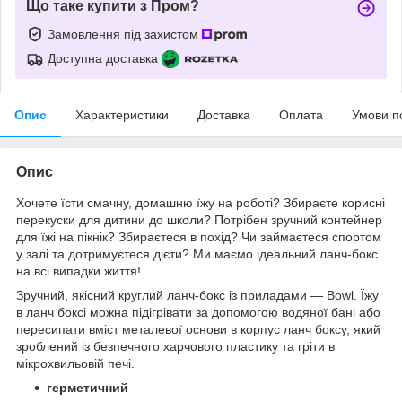
Що таке купити з Пром?
Замовлення під захистом
Доступна доставка
Опис
Характеристики
Доставка
Оплата
Умови п
Опис
Хочете їсти смачну, домашню їжу на роботі? Збираєте корисні
перекуски для дитини до школи? Потрібен зручний контейнер
для їжі на пікнік? Збираєтеся в похід? Чи займаєтеся спортом
у залі та дотримуєтеся дієти? Ми маємо ідеальний ланч-бокс
на всі випадки життя!
Зручний, якісний круглий ланч-бокс із приладами — Bowl. Їжу
в ланч боксі можна підігрівати за допомогою водяної бані або
пересипати вміст металевої основи в корпус ланч боксу, який
зроблений із безпечного харчового пластику та гріти в
мікрохвильовій печі.
герметичний