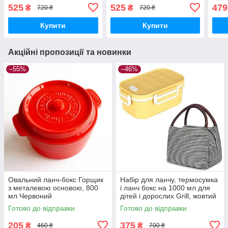
приборами, м'ятний
приборами, рожевий
525
525
479
₴
₴
720 ₴
720 ₴
Купити
Купити
Акційні пропозиції та новинки
–55%
–46%
Овальний ланч-бокс Горщик
Набір для ланчу, термосумка
з металевою основою, 800
і ланч бокс на 1000 мл для
мл Червоний
дітей і дорослих Grill, жовтий
Готово до відправки
Готово до відправки
205
375
₴
₴
460 ₴
700 ₴