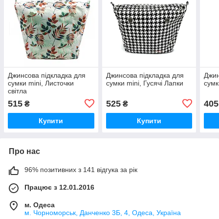
Джинсова підкладка для
Джинсова підкладка для
Джин
сумки mini, Листочки
сумки mini, Гусячі Лапки
сумк
світла
515
525
405
₴
₴
Купити
Купити
Про нас
96% позитивних з 141 відгука за рік
Працює з 12.01.2016
м. Одеса
м. Чорноморськ, Данченко 3Б, 4, Одеса, Україна