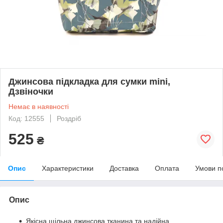
Джинсова підкладка для сумки mini,
Дзвіночки
Немає в наявності
Код: 12555
Роздріб
525
₴
Опис
Характеристики
Доставка
Оплата
Умови п
Опис
Якісна щільна джинсова тканина та надійна