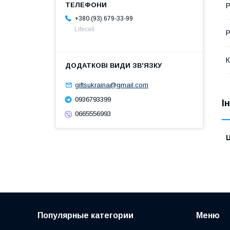
Р
+380 (93) 679-33-99
Lifecell
Р
К
giftsukraina@gmail.com
0936793399
І
0665556993
Ц
Популярные категории
Меню