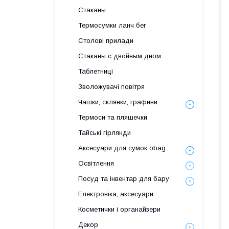
Стаканы
Термосумки ланч бег
Столові прилади
Стаканы с двойным дном
Таблетниці
Зволожувачі повітря
Чашки, склянки, графини
Термоси та пляшечки
Тайські гірлянди
Аксесуари для сумок obag
Освітлення
Посуд та інвентар для бару
Електроніка, аксесуари
Косметички і органайзери
Декор