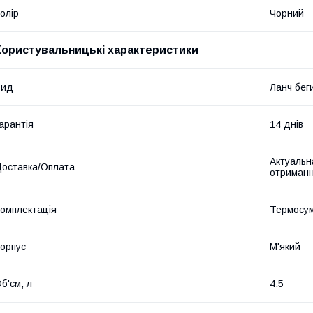
олір
Чорний
Користувальницькі характеристики
Вид
Ланч бег
арантія
14 днів
Актуальна
оставка/Оплата
отриманн
омплектація
Термосу
орпус
М'який
б'єм, л
4.5