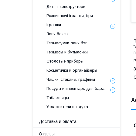
Дитячі конструктори
Розвиваючі іграшки, ігри
Іграшки
Ланч боксы
Т
Термосумки ланч бэг
ї
Термосы и бутылочки
п
Р
Столовые приборы
З
Косметички и органайзеры
О
Чашки, стаканы, графины
Посуда и инвентарь для бара
Таблетницы
Х
Увлажнители воздуха
Доставка и оплата
Отзывы