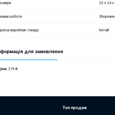
озміри
23 х 14 х
ежим роботи
Збережен
раїна-виробник товару
Китай
нформація для замовлення
іна:
179 ₴
Топ продаж