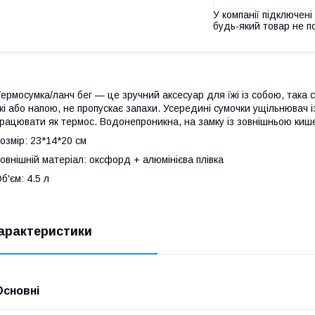
У компанії підключені
будь-який товар не п
ермосумка/ланч бег — це зручний аксесуар для їжі із собою, така
жі або напою, не пропускає запахи. Усередині сумочки ущільнювач і
рацювати як термос. Водонепроникна, на замку із зовнішньою киш
озмір: 23*14*20 см
овнішній матеріал: оксфорд + алюмінієва плівка
б'єм: 4.5 л
арактеристики
Основні