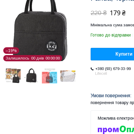
179 ₴
220 ₴
Мінімальна сума замов
Готово до відправки
–19%
Купити
Залишилось
0
0
днів
0
0
0
0
0
0
+380 (93) 679-33-99
Lifecell
повернення товару п