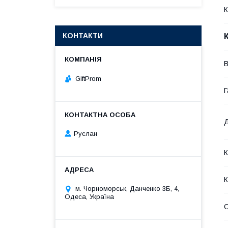
К
КОНТАКТИ
GiftProm
Г
Д
Руслан
К
К
м. Чорноморськ, Данченко 3Б, 4,
Одеса, Україна
О