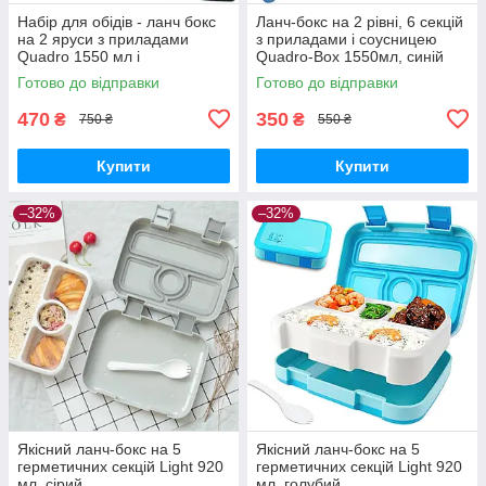
Набір для обідів - ланч бокс
Ланч-бокс на 2 рівні, 6 секцій
на 2 яруси з приладами
з приладами і соусницею
Quadro 1550 мл і
Quadro-Box 1550мл, синій
термосумка, синій
Готово до відправки
Готово до відправки
470
350
₴
₴
750 ₴
550 ₴
Купити
Купити
–32%
–32%
Якісний ланч-бокс на 5
Якісний ланч-бокс на 5
герметичних секцій Light 920
герметичних секцій Light 920
мл, сірий
мл, голубий