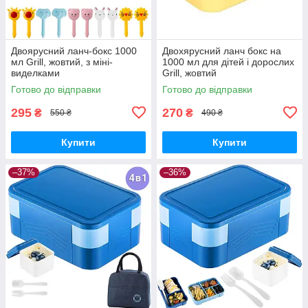
Двоярусний ланч-бокс 1000
Двохярусний ланч бокс на
мл Grill, жовтий, з міні-
1000 мл для дітей і дорослих
виделками
Grill, жовтий
Готово до відправки
Готово до відправки
295
270
₴
₴
550 ₴
490 ₴
Купити
Купити
–37%
–36%