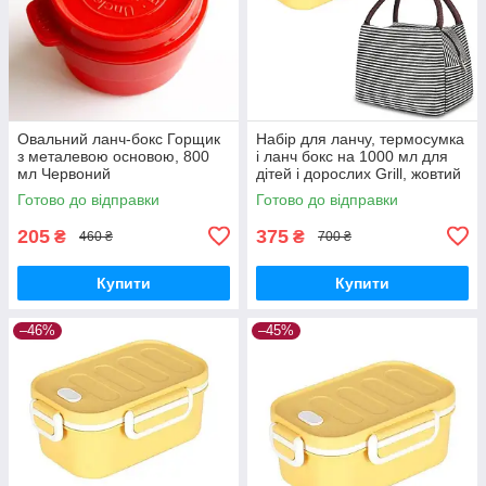
Овальний ланч-бокс Горщик
Набір для ланчу, термосумка
з металевою основою, 800
і ланч бокс на 1000 мл для
мл Червоний
дітей і дорослих Grill, жовтий
Готово до відправки
Готово до відправки
205
375
₴
₴
460 ₴
700 ₴
Купити
Купити
–46%
–45%