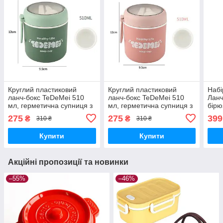
Круглий пластиковий
Круглий пластиковий
Набі
ланч-бокс TeDeMei 510
ланч-бокс TeDeMei 510
Ланч
мл, герметична супниця з
мл, герметична супниця з
бірю
ложкою, зелена
ложкою, рожева
Флам
275
275
399
₴
₴
310 ₴
310 ₴
Купити
Купити
Акційні пропозиції та новинки
–55%
–46%