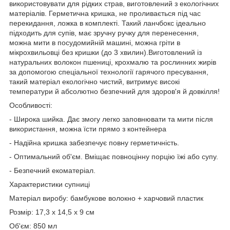
використовувати для рідких страв, виготовлений з екологічних
матеріалів. Герметична кришка, не проливається під час
перекидання, ложка в комплекті. Такий ланчбокс ідеально
підходить для супів, має зручну ручку для перенесення,
можна мити в посудомийній машині, можна гріти в
мікрохвильовці без кришки (до 3 хвилин).Виготовлений із
натуральних волокон пшениці, крохмалю та рослинних жирів
за допомогою спеціальної технології гарячого пресування,
такий матеріал екологічно чистий, витримує високі
температури й абсолютно безпечний для здоров'я й довкілля!
Особливості:
- Широка шийка. Дає змогу легко заповнювати та мити після
використання, можна їсти прямо з контейнера
- Надійна кришка забезпечує повну герметичність.
- Оптимальний об'єм. Вміщає повноцінну порцію їжі або супу.
- Безпечний екоматеріал.
Характеристики супниці
Матеріал виробу: бамбукове волокно + харчовий пластик
Розмір: 17,3 х 14,5 х 9 см
Об'єм: 850 мл