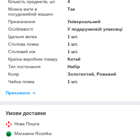
Кількість предметів, шт
4
Можна мити в
Так
посудомийній машині
Призначення
Універсальний
Особливості
У подарунковій упаковці
Їдальня вилка
1 шт.
Столова ложка
1 шт.
Столовий ніж
1 шт.
Країна-виробник товару
Китай
Тип постачання
Набір
Колір
Золотистий, Рожевий
Чайна ложка
1 шт.
Приховати
Умови доставки
Нова Пошта
Магазини Rozetka