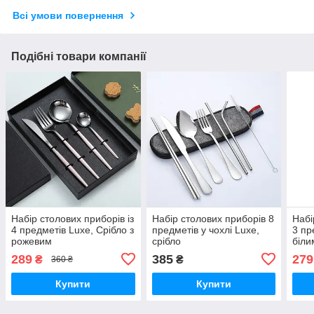
Всі умови повернення
Подібні товари компанії
Набір столових приборів із
Набір столових приборів 8
Набі
4 предметів Luxe, Срібло з
предметів у чохлі Luxe,
3 пр
рожевим
срібло
біли
289
385
279
₴
₴
360 ₴
Купити
Купити