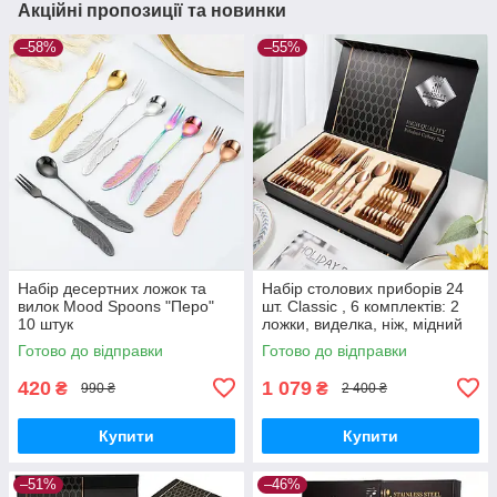
Акційні пропозиції та новинки
–58%
–55%
Набір десертних ложок та
Набір столових приборів 24
вилок Mood Spoons "Перо"
шт. Classic , 6 комплектів: 2
10 штук
ложки, виделка, ніж, мідний
Готово до відправки
Готово до відправки
420
1 079
₴
₴
990 ₴
2 400 ₴
Купити
Купити
–51%
–46%