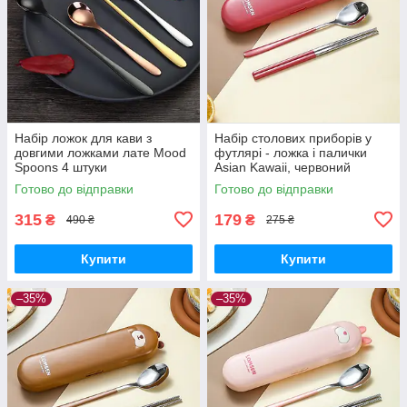
Набір ложок для кави з
Набір столових приборів у
довгими ложками лате Mood
футлярі - ложка і палички
Spoons 4 штуки
Asian Kawaii, червоний
Готово до відправки
Готово до відправки
315
179
₴
₴
490 ₴
275 ₴
Купити
Купити
–35%
–35%