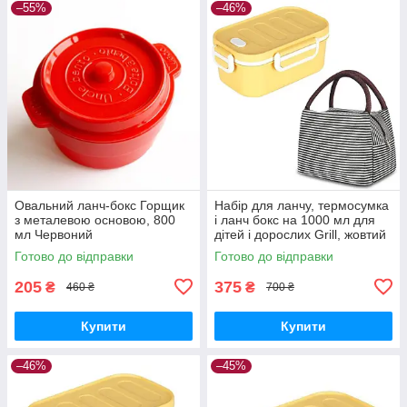
–55%
–46%
Овальний ланч-бокс Горщик
Набір для ланчу, термосумка
з металевою основою, 800
і ланч бокс на 1000 мл для
мл Червоний
дітей і дорослих Grill, жовтий
Готово до відправки
Готово до відправки
205
375
₴
₴
460 ₴
700 ₴
Купити
Купити
–46%
–45%