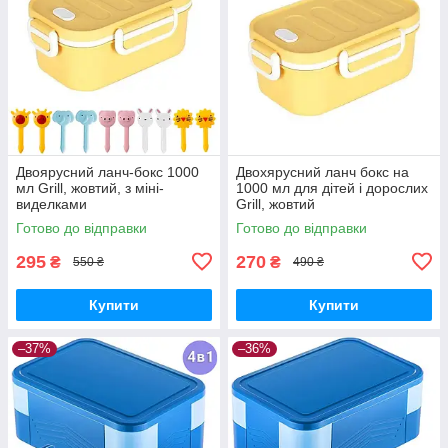
Двоярусний ланч-бокс 1000
Двохярусний ланч бокс на
мл Grill, жовтий, з міні-
1000 мл для дітей і дорослих
виделками
Grill, жовтий
Готово до відправки
Готово до відправки
295
270
₴
₴
550 ₴
490 ₴
Купити
Купити
–37%
–36%