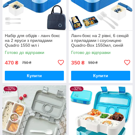
Набір для обідів - ланч бокс
Ланч-бокс на 2 рівні, 6 секцій
на 2 яруси з приладами
з приладами і соусницею
Quadro 1550 мл і
Quadro-Box 1550мл, синій
термосумка, синій
Готово до відправки
Готово до відправки
470
350
₴
₴
750 ₴
550 ₴
Купити
Купити
–32%
–32%