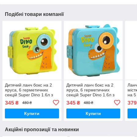
Подібні товари компанії
Дитячий ланч бокс на 2
Дитячий ланч бокс на 2
Ланч
яруса, 6 герметичних
яруса, 6 герметичних
міст
секцій Super Dino 1.6л з
секцій Super Dino 1.6л з
на 5
соусницею 70мл, зелений
соусницею 70мл, голубий
л, с
345
345
379
₴
₴
480 ₴
480 ₴
Купити
Купити
Акційні пропозиції та новинки