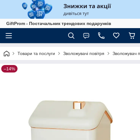
GiftProm - Постачальник трендових подарунків
Товари та послуги
Зволожувачі повітря
Зволожувач по
–14%