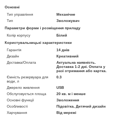
Основні
Тип управління
Механічне
Тип
Зволожувач
Параметри форми і розміщення приладу
Колір корпусу
Білий
Користувальницькі характеристики
Гарантія
14 днів
Дизайн
Креативний
Доставка/Оплата
Актуальна наявність.
Доставка 1-2 дні. Оплата у
разі отримання або картка.
Ємність резервуара для
0.3
води, л
Джерело живлення
USB
Обслуговується площа
20 кв. м і менше
Основні функції
Зволоження
Особливості
Підсвітка, Дитячий дизайн
Харчування
Від мережі