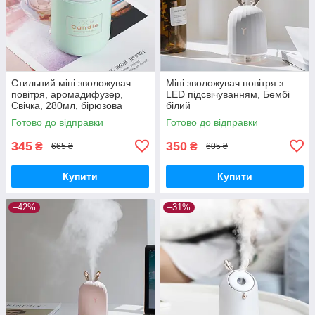
Стильний міні зволожувач
Міні зволожувач повітря з
повітря, аромадифузер,
LED підсвічуванням, Бембі
Свічка, 280мл, бірюзова
білий
Готово до відправки
Готово до відправки
345
350
₴
₴
665 ₴
605 ₴
Купити
Купити
–42%
–31%