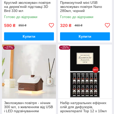
Круглий зволожувач повітря
Прямокутний міні USB
на дерев'яній підставці 3D
зволожувач повітря Nano
Bird 330 мл
280мл, чорний
Готово до відправки
Готово до відправки
590
320
₴
₴
850 ₴
460 ₴
Купити
Купити
–27%
–25%
Зволожувач повітря - нічник
Набір натуральних ефірних
300 мл, з живленням від USB
олій для дифузорів,
і LED підсвічуванням
ароматерапії Top 12 х 10мл