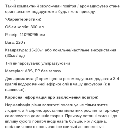
Такий компактний зволожувач повітря / аромадифузер стане
оригінальним подарунком з будь-якого приводу.
>
Характеристики:
Об'єм колби: 300 мл
Розмір: 110*90*95 мм
Вага: 220 г
Квадратура: 15-20㎡ або локальне/настільне використання
(30мл/год)
Тип випаровувача: ультразвуковий
Матеріал: ABS, PP без запаху
Для ароматизації приміщення рекомендується додавати 3-4
краплі водорозчинної ефірної олії в чашу дифузора (є в
наявності).
Корисна інформація про зволоження повітря:
Нормалізація рівня вологості полегшує не тільки життя
людини, а й сприяє зростанню кімнатних рослин та гарному
самопочуттю домашніх тварин. Причому останні схильні до
впливу сухого повітря іноді навіть більше, ніж людина,
оскільки через шерсть частіше схильні до перегріву і