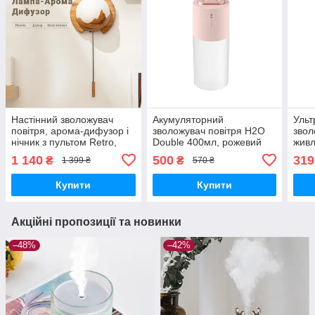
Настінний зволожувач
Акумуляторний
Ульт
повітря, арома-дифузор і
зволожувач повітря H2O
звол
нічник з пультом Retro,
Double 400мл, рожевий
живл
150мл
Бемб
1 140
500
319
₴
₴
1 399 ₴
570 ₴
Купити
Купити
Акційні пропозиції та новинки
–48%
–42%