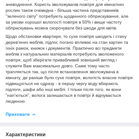
зневоднення. Користь зволожувачів повітря для кімнатних
рослин також очевидна - більша частина представників
"зеленого світу" потребують щоденного обприскування, але
за умови хорошої вологості повітря в 50% і вище частоту
обприскувань можна скорочувати без шкоди для квітів.
Щодо обстановки квартири, то сухе повітря шкодить і стану
дерев'яних меблів, підлог, погано впливає на стан картин та
їхніх рамок, книжок і документів. Практично всі предмети
меблів з натуральних матеріалів потребують зволоженого
повітря, щоб зберігати привабливий зовнішній вигляд і
служити Вам максимально довго. Саме тому часто
трапляється так, що після встановлення зволожувача в
кімнату, де раніше було сухе повітря, вологість власне повітря
підвищується не одразу - в першу чергу воду вбирають
підлоги, шафи або інші меблі. І тільки після того, як вони
"нап'ються", волога залишається в повітрі й відчувається
людиною.
Приховати
Характеристики