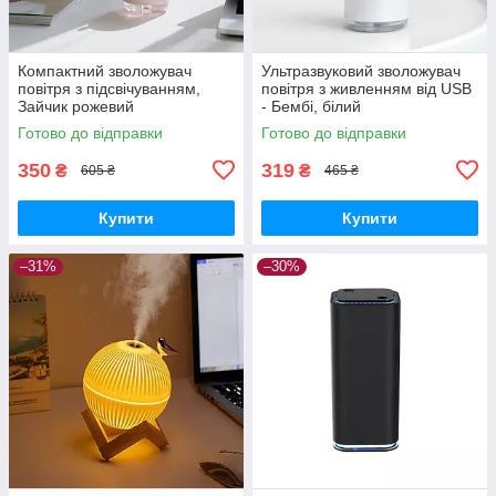
Компактний зволожувач
Ультразвуковий зволожувач
повітря з підсвічуванням,
повітря з живленням від USB
Зайчик рожевий
- Бембі, білий
Готово до відправки
Готово до відправки
350
319
₴
₴
605 ₴
465 ₴
Купити
Купити
–31%
–30%