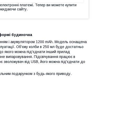
 електронні платежі. Тепер ви можете купити
окидаючи сайту.
формі будиночка
анням і акумулятором 1200 mAh. Модель оснащена
луатації. Об'єму колби в 250 мл буде достатньо
до якого можна під'єднати інший прилад
рвне випаровування. Підсвічування працює в
ює зволожувач від USB, його можна під'єднати до
альним подарунком з будь-якого приводу.