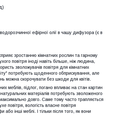
д)
водорозчинної ефірної олії в чашу дифузора (є в
 сприяє зростанню кімнатних рослин та гарному
ого повітря іноді навіть більше, ніж людина,
Користь зволожувачів повітря для кімнатних
віту" потребують щоденного обприскування, але
ань можна скорочувати без шкоди для квітів.
их меблів, підлог, погано впливає на стан картин
 з натуральних матеріалів потребують зволоженого
м максимально довго. Саме тому часто трапляється
хе повітря, вологість власне повітря
або інші меблі. І тільки після того, як вони