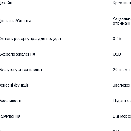
Дизайн
Креатив
Актуальна
оставка/Оплата
отриманн
мність резервуара для води, л
0.25
жерело живлення
USB
бслуговується площа
20 кв. м 
сновні функції
Зволоже
собливості
Підсвітк
арчування
Від мере