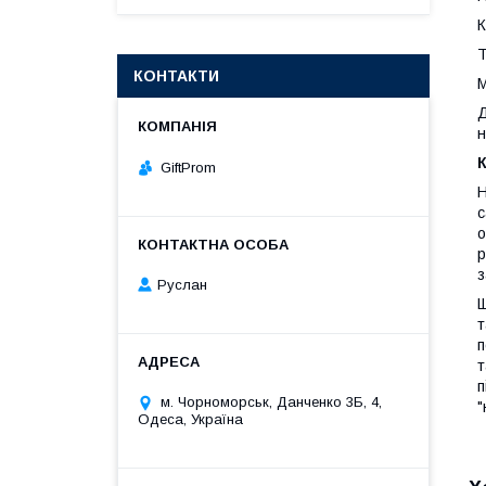
К
Т
КОНТАКТИ
М
Д
н
GiftProm
Н
с
о
р
з
Руслан
Щ
т
п
т
п
м. Чорноморськ, Данченко 3Б, 4,
"
Одеса, Україна