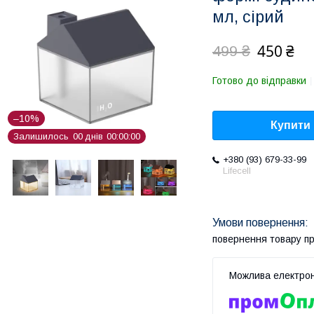
мл, сірий
450 ₴
499 ₴
Готово до відправки
–10%
Купити
Залишилось
0
0
днів
0
0
0
0
0
0
+380 (93) 679-33-99
Lifecell
повернення товару п