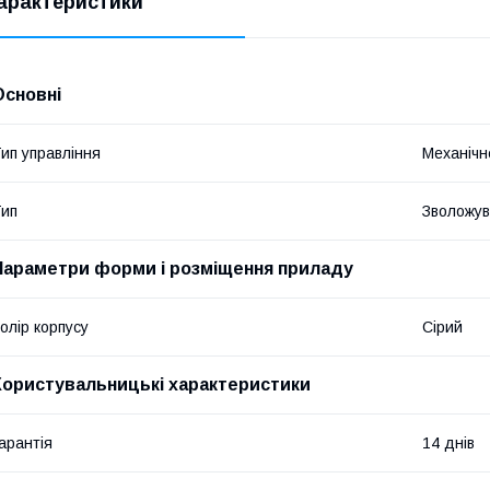
арактеристики
Основні
ип управління
Механічн
ип
Зволожув
Параметри форми і розміщення приладу
олір корпусу
Сірий
Користувальницькі характеристики
арантія
14 днів