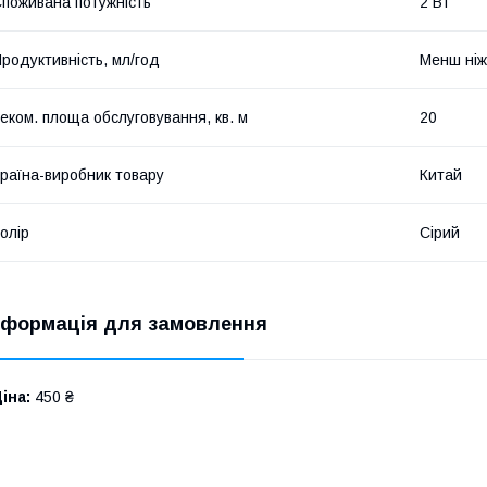
поживана потужність
2 Вт
родуктивність, мл/год
Менш ніж
еком. площа обслуговування, кв. м
20
раїна-виробник товару
Китай
олір
Сірий
нформація для замовлення
іна:
450 ₴