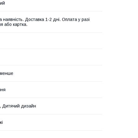
ний
 наявність. Доставка 1-2 дні. Оплата у разі
я або картка.
і менше
ння
а, Дитячий дизайн
жі