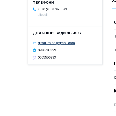
Х
+380 (93) 679-33-99
Lifecell
Т
giftsukraina@gmail.com
Т
0936793399
0665556993
К
Г