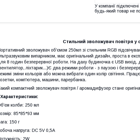
У компанії підключені
будь-який товар не п
Стильний зволожувач повітря у 
ортативний зволожувач об'ємом 250мл зі стильним RGB підсвічув
льтразвуковим випарником, має оригінальний дизайн, проста в експ
ля 8 годин безперервної роботи. На даху будиночка є USB вихід, 
вентилятор, ліхтарик...)Є два режими роботи - з паузою і безпере
ежимі зміни кольорів або можна вибрати один колір світіння. Прац
озетки, комп'ютера, машини, парербанка.
акий компактний зволожувач повітря / аромадифузер стане оригін
>
Характеристики:
б'єм колби: 250 мл
озмір: 85*85*93 мм
ага: 150 г
обоча напруга: DC 5V 0,5A
отужність: 2W