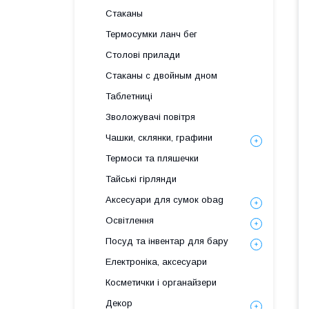
Стаканы
Термосумки ланч бег
Столові прилади
Стаканы с двойным дном
Таблетниці
Зволожувачі повітря
Чашки, склянки, графини
Термоси та пляшечки
Тайські гірлянди
Аксесуари для сумок obag
Освітлення
Посуд та інвентар для бару
Електроніка, аксесуари
Косметички і органайзери
Декор