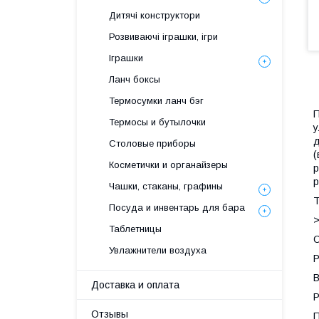
Дитячі конструктори
Розвиваючі іграшки, ігри
Іграшки
Ланч боксы
Термосумки ланч бэг
П
Термосы и бутылочки
у
д
Столовые приборы
(
Косметички и органайзеры
р
р
Чашки, стаканы, графины
Т
Посуда и инвентарь для бара
Таблетницы
О
Увлажнители воздуха
Р
В
Доставка и оплата
Р
Отзывы
П