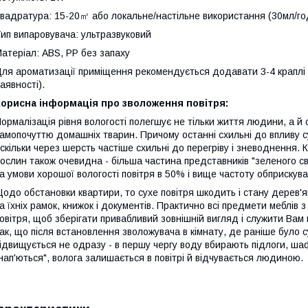
вадратура: 15-20㎡ або локальне/настільне використання (30мл/го
ип випаровувача: ультразвуковий
атеріал: ABS, PP без запаху
ля ароматизації приміщення рекомендується додавати 3-4 краплі 
аявності).
Корисна інформація про зволоження повітря:
ормалізація рівня вологості полегшує не тільки життя людини, а й
амопочуттю домашніх тварин. Причому останні схильні до впливу сух
скільки через шерсть частіше схильні до перегріву і зневоднення. 
ослин також очевидна - більша частина представників "зеленого с
а умови хорошої вологості повітря в 50% і вище частоту обприскув
одо обстановки квартири, то сухе повітря шкодить і стану дерев'ян
а їхніх рамок, книжок і документів. Практично всі предмети меблів
овітря, щоб зберігати привабливий зовнішній вигляд і служити Ва
ак, що після встановлення зволожувача в кімнату, де раніше було су
ідвищується не одразу - в першу чергу воду вбирають підлоги, шафи 
нап'ються", волога залишається в повітрі й відчувається людиною.