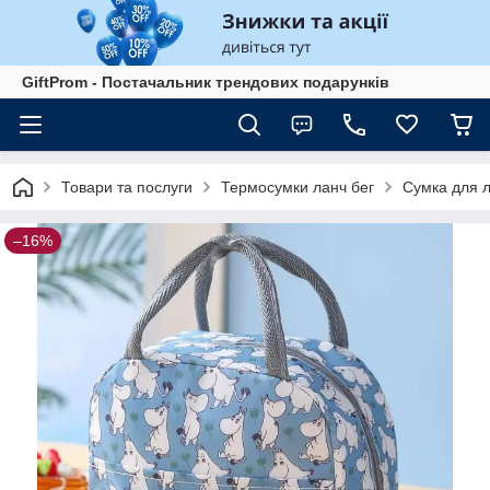
GiftProm - Постачальник трендових подарунків
Товари та послуги
Термосумки ланч бег
Сумка для л
–16%