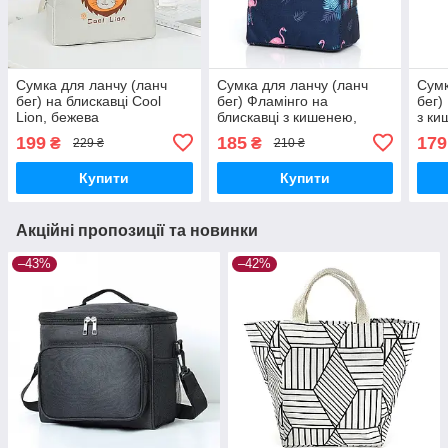
Сумка для ланчу (ланч
Сумка для ланчу (ланч
Сумк
бег) на блискавці Cool
бег) Фламінго на
бег)
Lion, бежева
блискавці з кишенею,
з к
темно-синя
199
185
179
₴
₴
229 ₴
210 ₴
Купити
Купити
Акційні пропозиції та новинки
–43%
–42%