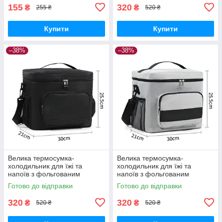
155
320
₴
₴
255 ₴
520 ₴
Купити
Купити
–38%
–38%
Велика термосумка-
Велика термосумка-
холодильник для їжі та
холодильник для їжі та
напоїв з фольгованим
напоїв з фольгованим
покриттям TermoLine 16л,
покриттям TermoLine 16л,
Готово до відправки
Готово до відправки
чорна
сіра
320
320
₴
₴
520 ₴
520 ₴