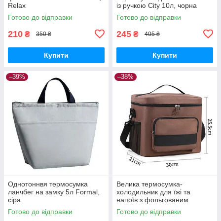
Relax
із ручкою City 10л, чорна
Готово до відправки
Готово до відправки
210
245
₴
₴
350 ₴
405 ₴
Купити
Купити
–39%
–38%
Однотоннвя термосумка
Велика термосумка-
ланчбег на замку 5л Formal,
холодильник для їжі та
сіра
напоїв з фольгованим
покриттям TermoLine 16л,
Готово до відправки
Готово до відправки
коричнева