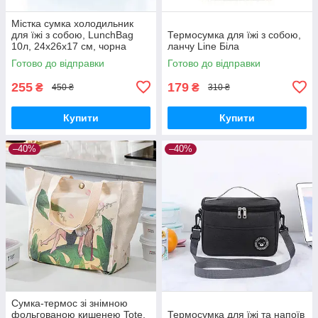
Містка сумка холодильник
для їжі з собою, LunchBag
Термосумка для їжі з собою,
10л, 24х26х17 см, чорна
ланчу Line Біла
Готово до відправки
Готово до відправки
255
179
₴
₴
450 ₴
310 ₴
Купити
Купити
–40%
–40%
Сумка-термос зі знімною
фольгованою кишенею Tote,
Термосумка для їжі та напоїв