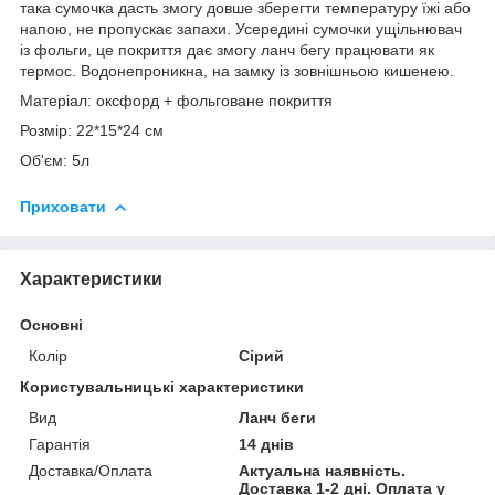
така сумочка дасть змогу довше зберегти температуру їжі або
напою, не пропускає запахи. Усередині сумочки ущільнювач
із фольги, це покриття дає змогу ланч бегу працювати як
термос. Водонепроникна, на замку із зовнішньою кишенею.
Матеріал: оксфорд + фольговане покриття
Розмір: 22*15*24 см
Об'єм: 5л
Приховати
Характеристики
Основні
Колір
Сірий
Користувальницькі характеристики
Вид
Ланч беги
Гарантія
14 днів
Доставка/Оплата
Актуальна наявність.
Доставка 1-2 дні. Оплата у