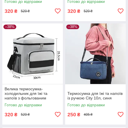
Готово до відправки
Готово до відправки
коричнева
чорна
320
320
₴
₴
520 ₴
520 ₴
–38%
–38%
Велика термосумка-
холодильник для їжі та
Термосумка для їжі та напоїв
напоїв з фольгованим
із ручкою City 10л, синя
покриттям TermoLine 16л,
Готово до відправки
Готово до відправки
сіра
320
250
₴
₴
520 ₴
405 ₴