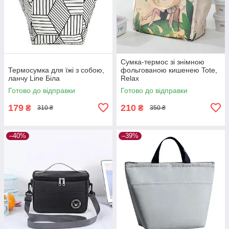
Сумка-термос зі знімною
Термосумка для їжі з собою,
фольгованою кишенею Tote,
ланчу Line Біла
Relax
Готово до відправки
Готово до відправки
179
210
₴
₴
310 ₴
350 ₴
–40%
–39%