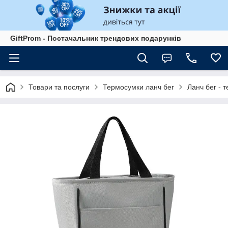
GiftProm - Постачальник трендових подарунків
Товари та послуги
Термосумки ланч бег
Ланч бег - 