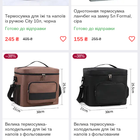
Однотоннвя термосумка
Термосумка для їжі та напоїв
ланчбег на замку 5л Formal,
із ручкою City 10л, чорна
сіра
Готово до відправки
Готово до відправки
245
155
₴
₴
405 ₴
255 ₴
–38%
–38%
Велика термосумка-
Велика термосумка-
холодильник для їжі та
холодильник для їжі та
напоїв з фольгованим
напоїв з фольгованим
покриттям TermoLine 16л,
покриттям TermoLine 16л,