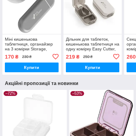
Міні кишенькова
Дільник для таблеток,
Секц
таблетниця, органайзер
кишенькова таблетниця на
орга
на 3 комірки Storage,
одну комірку Easy Cutter,
комі
сірий
сіро-біла
весе
170
219
260
₴
₴
230 ₴
250 ₴
Купити
Купити
Акційні пропозиції та новинки
–72%
–53%