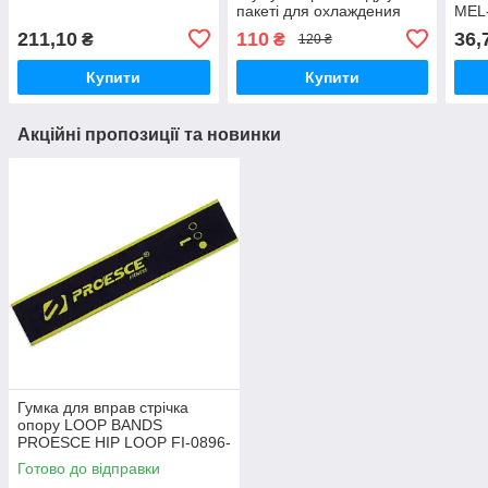
пакеті для охлаждения
MEL-
термосумок, 250г
211,10
110
36,
₴
₴
120 ₴
Купити
Купити
Акційні пропозиції та новинки
Гумка для вправ стрічка
опору LOOP BANDS
PROESCE HIP LOOP FI-0896-
1 чорний-салатовий
Готово до відправки