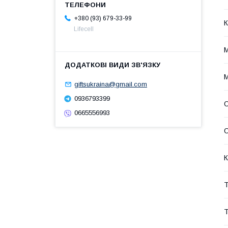
+380 (93) 679-33-99
К
Lifecell
М
М
giftsukraina@gmail.com
0936793399
О
0665556993
О
К
Т
Т