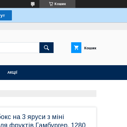
Кошик
Кошик
АКЦІЇ
окс на 3 яруси з міні
я фруктів Гамбургер, 1280