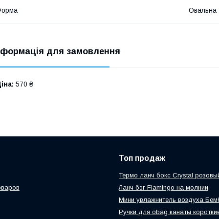
Форма
Овальна
нформація для замовлення
іна:
570 ₴
Топ продаж
Термо ланч бокс Crystal розовы
оваров
Ланч бэг Flamingo на молнии
Мини увлажнитель воздуха Бем
Ручки для obag канаты короткие