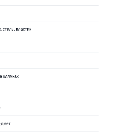
а сталь, пластик
а клямках
с
едмет