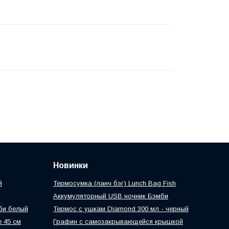
Новинки
й
Термосумка (ланч бэг) Lunch Bag Fish
Аккумуляторный USB ночник Бэмби
би белый
Теpмоc c ушкам Diamond 300 мл - черный
 45 см
Графин с самозакрывающейся крышкой