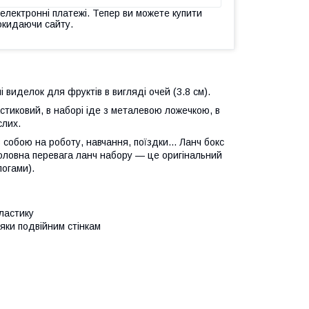
 електронні платежі. Тепер ви можете купити
окидаючи сайту.
 виделок для фруктів в вигляді очей (3.8 см).
тиковий, в наборі іде з металевою ложечкою, в
слих.
собою на роботу, навчання, поїздки... Ланч бокс
Головна перевага ланч набору — це оригінальний
логами).
пластику
яки подвійним стінкам