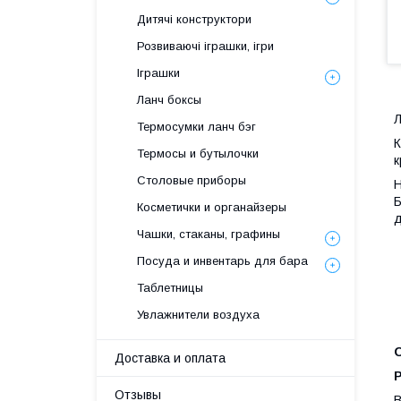
Дитячі конструктори
Розвиваючі іграшки, ігри
Іграшки
Ланч боксы
Л
Термосумки ланч бэг
К
Термосы и бутылочки
к
Столовые приборы
Н
Б
Косметички и органайзеры
д
Чашки, стаканы, графины
Посуда и инвентарь для бара
Таблетницы
Увлажнители воздуха
О
Доставка и оплата
Р
Отзывы
В