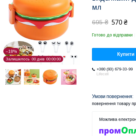
мл
570 ₴
695 ₴
Готово до відправки
–18%
Купити
Залишилось
0
0
днів
0
0
0
0
0
0
+380 (93) 679-33-99
Lifecell
повернення товару п