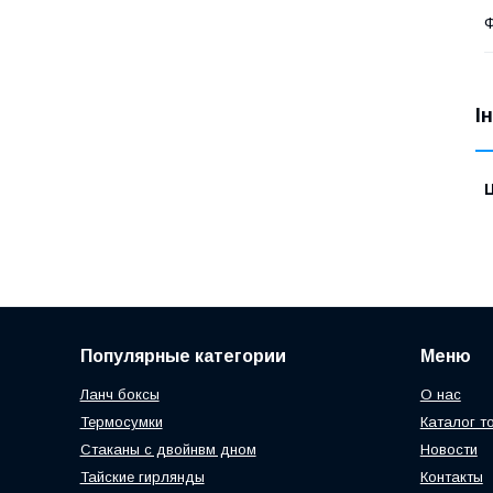
І
Ц
Популярные категории
Меню
Ланч боксы
О нас
Термосумки
Каталог т
Стаканы с двойнвм дном
Новости
Тайские гирлянды
Контакты