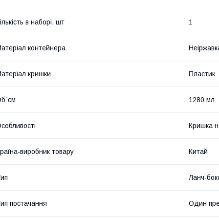
ількість в наборі, шт
1
атеріал контейнера
Неіржавк
атеріал кришки
Пластик
б`єм
1280 мл
собливості
Кришка н
раїна-виробник товару
Китай
ип
Ланч-бок
ип постачання
Один пр