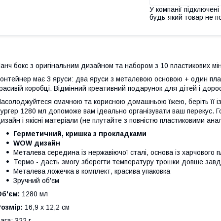
У компанії підключені
будь-який товар не п
анч бокс з оригінальним дизайном та набором з 10 пластикових міні
онтейнер має 3 яруси: два яруси з металевою основою + один плас
расивій коробці. Відмінний креативний подарунок для дітей і доро
асолоджуйтеся смачною та корисною домашньою їжею, беріть її із 
ургер 1280 мл допоможе вам ідеально організувати ваш перекус. 
изайн і якісні матеріали (не плутайте з повністю пластиковими ана
Герметичний, кришка з прокладками
WOW дизайн
Металева середина із нержавіючої сталі, основа із харчового 
Термо - дасть змогу зберегти температуру трошки довше завд
Металева ложечка в комплект, красива упаковка
Зручний об'єм
б'єм:
1280 мл
озмір:
16,9 x 12,2 см
ага: 322 г