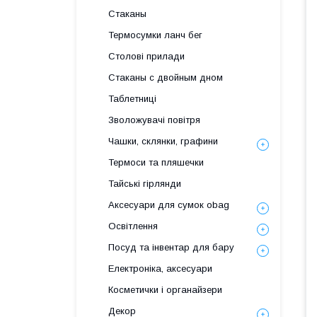
Стаканы
Термосумки ланч бег
Столові прилади
Стаканы с двойным дном
Таблетниці
Зволожувачі повітря
Чашки, склянки, графини
Термоси та пляшечки
Тайські гірлянди
Аксесуари для сумок obag
Освітлення
Посуд та інвентар для бару
Електроніка, аксесуари
Косметички і органайзери
Декор