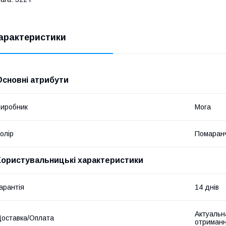
арактеристики
Основні атрибути
иробник
Mora
олір
Помаран
Користувальницькі характеристики
арантія
14 днів
Актуальна
оставка/Оплата
отриманн