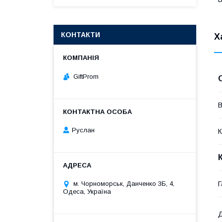
КОНТАКТИ
Х
GiftProm
В
Руслан
К
Г
м. Чорноморськ, Данченко 3Б, 4,
Одеса, Україна
Д