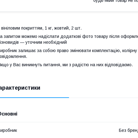
будь-який товар не п
 вініловим покриттям, 1 кг, жовтий, 2 шт.
а запитом можемо надіслати додаткові фото товару після оформле
ізновидів — уточним необхідний
иробник залишає за собою право змінювати комплектацію, колірну
овідомлення.
кщо у Вас виникнуть питання, ми з радістю на них відповідаємо.
арактеристики
Основні
иробник
Без брен