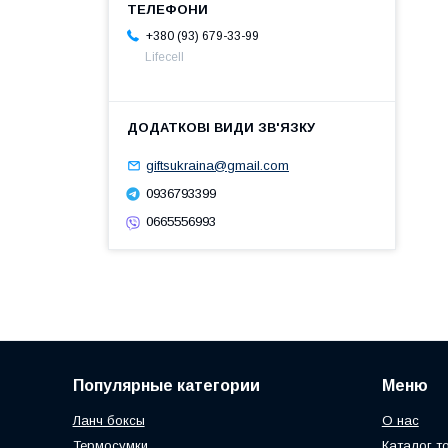
+380 (93) 679-33-99
Lifecell
giftsukraina@gmail.com
0936793399
0665556993
Популярные категории
Меню
Ланч боксы
О нас
Термосумки
Каталог т