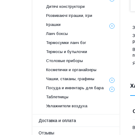
Дитячі конструктори
Розвиваючі іграшки, ігри
Іграшки
З
Ланч боксы
З
р
Термосумки ланч бэг
В
Термосы и бутылочки
п
Столовые приборы
Я
Косметички и органайзеры
Чашки, стаканы, графины
Х
Посуда и инвентарь для бара
Таблетницы
Увлажнители воздуха
Доставка и оплата
В
Отзывы