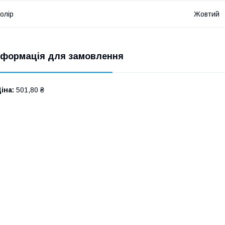
олір
Жовтий
нформація для замовлення
іна:
501,80 ₴