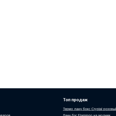
Топ продаж
Термо ланч бокс Crystal розовы
оваров
Ланч бэг Flamingo на молнии