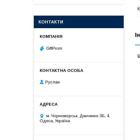
К
КОНТАКТИ
І
GiftProm
Ц
Руслан
м. Чорноморськ, Данченко 3Б, 4,
Одеса, Україна