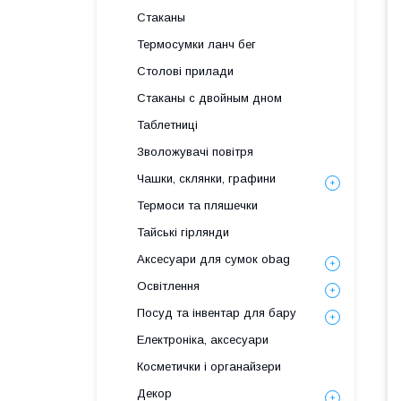
Стаканы
Термосумки ланч бег
Столові прилади
Стаканы с двойным дном
Таблетниці
Зволожувачі повітря
Чашки, склянки, графини
Термоси та пляшечки
Тайські гірлянди
Аксесуари для сумок obag
Освітлення
Посуд та інвентар для бару
Електроніка, аксесуари
Косметички і органайзери
Декор