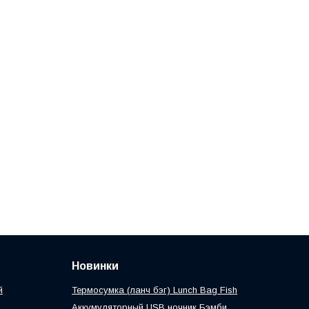
Новинки
й
Термосумка (ланч бэг) Lunch Bag Fish
Аккумуляторный USB ночник Бэмби